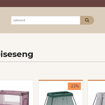
iseseng
-23%