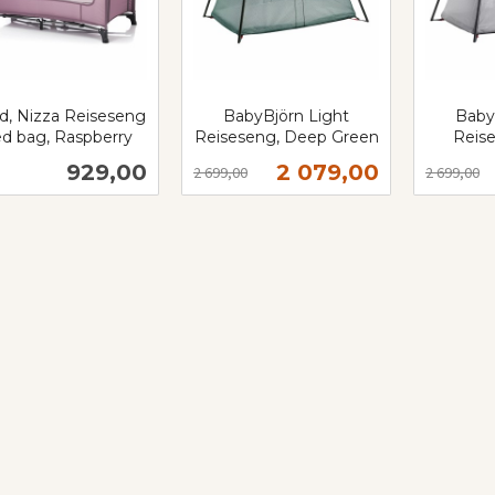
kid, Nizza Reiseseng
BabyBjörn Light
Baby
d bag, Raspberry
Reiseseng, Deep Green
Reise
Rabatt
inkl.
Rabatt
inkl.
Pris
Tilbud
929,00
2 079,00
2 699,00
2 699,00
mva.
mva.
Kjøp
Kjøp