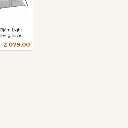
Björn Light
seng, Silver
Tilbud
2 079,00
Kjøp