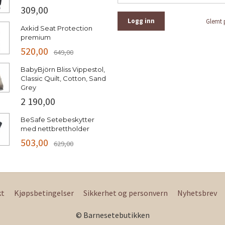
309,00
Glemt 
Axkid Seat Protection
premium
520,00
649,00
BabyBjörn Bliss Vippestol,
Classic Quilt, Cotton, Sand
Grey
2 190,00
BeSafe Setebeskytter
med nettbrettholder
503,00
629,00
kt
Kjøpsbetingelser
Sikkerhet og personvern
Nyhetsbrev
© Barnesetebutikken