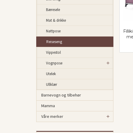
Bæresele
Mat & drikke
Nattpose
Filli
me
Reiseseng
inkl.
mva.
Vippestol
Vognpose
Utelek
Ullklær
Barnevogn og tilbehør
Mamma
Våre merker