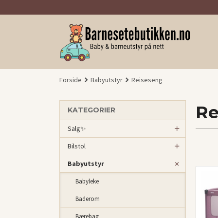
Gå
til
innholdet
Forside
Babyutstyr
Reiseseng
Re
KATEGORIER
Salg✨
Bilstol
Babyutstyr
Babyleke
Baderom
Bærebag