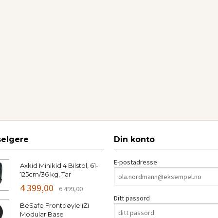
selgere
Din konto
E-postadresse
Axkid Minikid 4 Bilstol, 61-
125cm/36 kg, Tar
4 399,00
6 499,00
Ditt passord
BeSafe Frontbøyle iZi
Modular Base