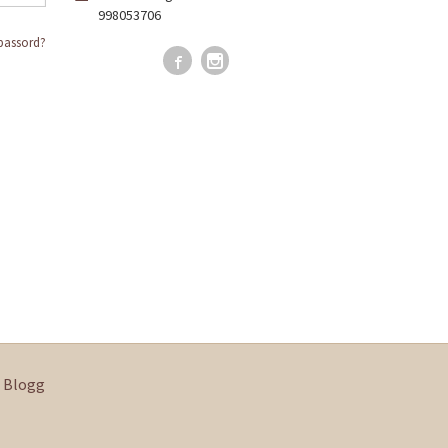
998053706
passord?
Blogg