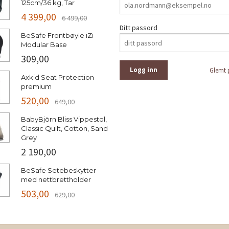
125cm/36 kg, Tar
4 399,00
6 499,00
Ditt passord
BeSafe Frontbøyle iZi
Modular Base
309,00
Glemt 
Axkid Seat Protection
premium
520,00
649,00
BabyBjörn Bliss Vippestol,
Classic Quilt, Cotton, Sand
Grey
2 190,00
BeSafe Setebeskytter
med nettbrettholder
503,00
629,00