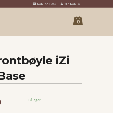
KONTAKT OSS
MIN KONTO
0
ontbøyle iZi
Base
0
På lager