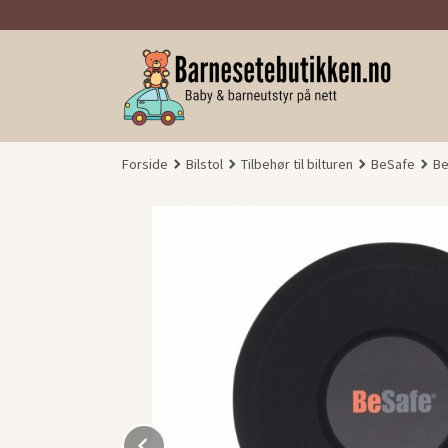
Gå
til
innholdet
Forside
Bilstol
Tilbehør til bilturen
BeSafe
Be
Prev