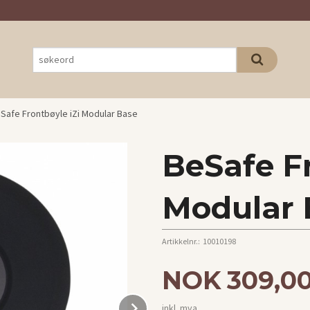
Safe Frontbøyle iZi Modular Base
BeSafe Fr
Modular 
Artikkelnr.:
10010198
Pris
NOK
309,0
Next
inkl. mva.