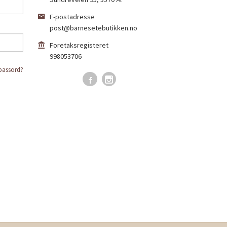
E-postadresse
post@barnesetebutikken.no
Foretaksregisteret
998053706
passord?