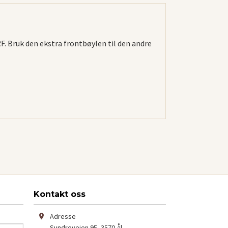
RF. Bruk den ekstra frontbøylen til den andre
Kontakt oss
Adresse
Sundreveien 95
,
3570
Ål