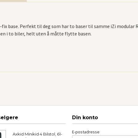
O-fix base. Perfekt til deg som har to baser til samme iZi modular 
n i to biler, helt uten å måtte flytte basen.
selgere
Din konto
E-postadresse
Axkid Minikid 4 Bilstol, 61-