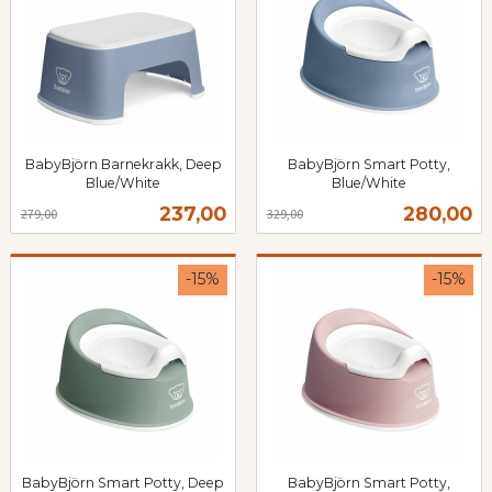
BabyBjörn Barnekrakk, Deep
BabyBjörn Smart Potty,
Blue/White
Blue/White
Rabatt
inkl.
Rabatt
inkl.
Tilbud
Tilbud
237,00
280,00
279,00
329,00
mva.
mva.
-15%
-15%
BabyBjörn Smart Potty, Deep
BabyBjörn Smart Potty,