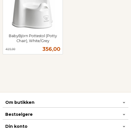
BabyBjörn Pottestol (Potty
Chair), White/Grey
Rabatt
inkl.
Tilbud
356,00
419,00
mva.
Om butikken
Bestselgere
Din konto