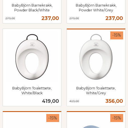
BabyBjörn Barnekrakk,
BabyBjörn Barnekrakk,
Powder Black/White
Powder White/Grey
Rabatt
inkl.
Rabatt
inkl.
Tilbud
Tilbud
237,00
237,00
279,00
279,00
mva.
mva.
-15%
BabyBjörn Toalettsete,
BabyBjörn Toalettsete,
White/Black
White/Grey
inkl.
Rabatt
inkl.
Pris
Tilbud
419,00
356,00
419,00
mva.
mva.
-15%
-15%