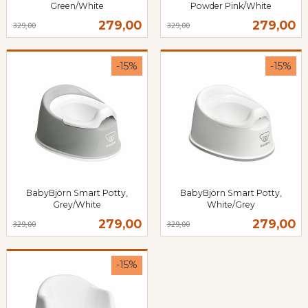
Green/White
Powder Pink/White
Rabatt
inkl.
Rabatt
inkl.
Tilbud
Tilbud
279,00
279,00
329,00
329,00
mva.
mva.
-15%
-15%
BabyBjörn Smart Potty,
BabyBjörn Smart Potty,
Grey/White
White/Grey
Rabatt
inkl.
Rabatt
inkl.
Tilbud
Tilbud
279,00
279,00
329,00
329,00
mva.
mva.
-15%