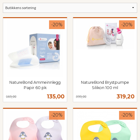
-20%
-20%
NatureBond Ammeinnlegg
NatureBond Brystpumpe
Papir 60 pk
Silikon 100 ml
Rabatt
inkl.
Rabatt
inkl.
Tilbud
Tilbud
135,00
319,20
169,00
399,00
mva.
mva.
-20%
-20%