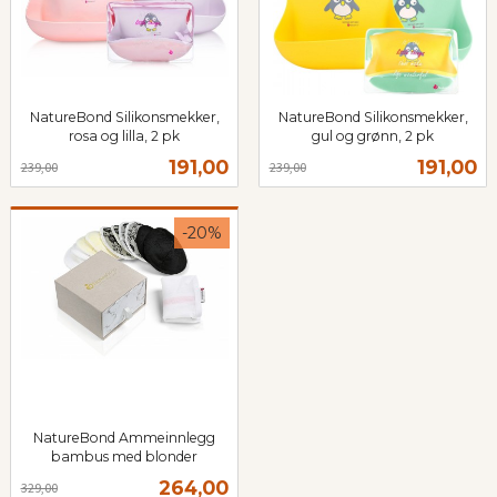
NatureBond Silikonsmekker,
NatureBond Silikonsmekker,
rosa og lilla, 2 pk
gul og grønn, 2 pk
Rabatt
inkl.
Rabatt
inkl.
Tilbud
Tilbud
191,00
191,00
239,00
239,00
mva.
mva.
-20%
NatureBond Ammeinnlegg
bambus med blonder
Rabatt
inkl.
Tilbud
264,00
329,00
mva.