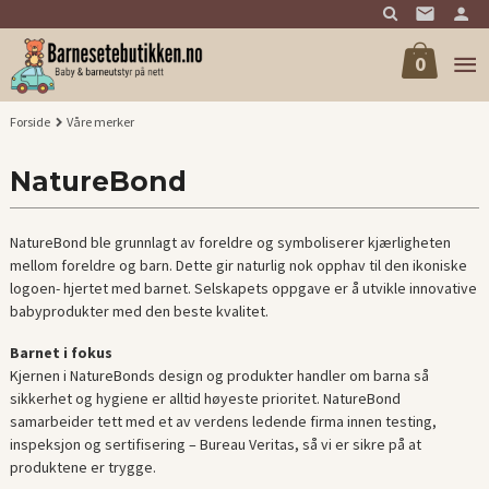
Gå
til
innholdet
0
Forside
Våre merker
NatureBond
NatureBond ble grunnlagt av foreldre og symboliserer kjærligheten
mellom foreldre og barn. Dette gir naturlig nok opphav til den ikoniske
logoen- hjertet med barnet. Selskapets oppgave er å utvikle innovative
babyprodukter med den beste kvalitet.
Barnet i fokus
Kjernen i NatureBonds design og produkter handler om barna så
sikkerhet og hygiene er alltid høyeste prioritet. NatureBond
samarbeider tett med et av verdens ledende firma innen testing,
inspeksjon og sertifisering – Bureau Veritas, så vi er sikre på at
produktene er trygge.