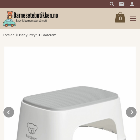
Gå
til
innholdet
0
Forside
Babyutstyr
Baderom
Prev
N