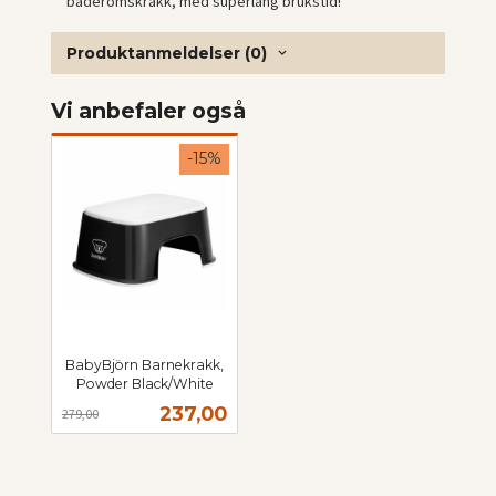
baderomskrakk, med superlang brukstid!
Produktanmeldelser (0)
Vi anbefaler også
-15%
BabyBjörn Barnekrakk,
Powder Black/White
Rabatt
inkl.
Tilbud
237,00
279,00
mva.