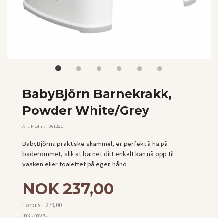
BabyBjörn Barnekrakk,
Powder White/Grey
Artikkelnr.:
061221
BabyBjörns praktiske skammel, er perfekt å ha på
baderommet, slik at barnet ditt enkelt kan nå opp til
vasken eller toalettet på egen hånd.
Tilbud
NOK
237,00
Førpris:
279,00
Rabatt
inkl. mva.