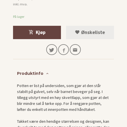
Rabatt
inkl. mva.
På lager
Kjøp
Ønskeliste
Produktinfo
Potten er list på undersiden, som gjør at den står
stabilt på gulvet, selv når barnet beveger på seg. I
tillegg utstyrt med en høy skvettlapp, som gjør at det
blir mindre søl å tørke opp. For å rengjøre potten,
løfter du enkelt ut innerpotten med håndtaket.
Takket være den hendige størrelsen og designen, kan