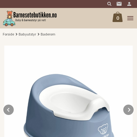
Gå
til
innholdet
0
Forside
Babyutstyr
Baderom
Prev
N