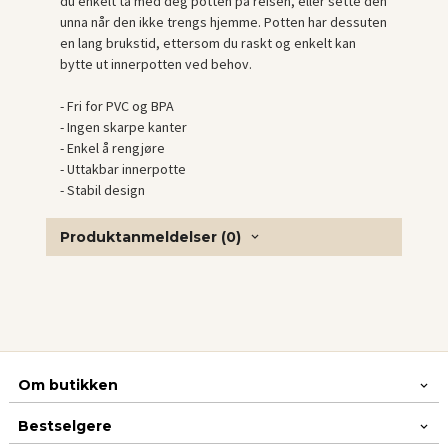
du enkelt ta med deg potten på reisen, eller sette den
unna når den ikke trengs hjemme. Potten har dessuten
en lang brukstid, ettersom du raskt og enkelt kan
bytte ut innerpotten ved behov.
- Fri for PVC og BPA
- Ingen skarpe kanter
- Enkel å rengjøre
- Uttakbar innerpotte
- Stabil design
Produktanmeldelser (0)
Om butikken
Bestselgere