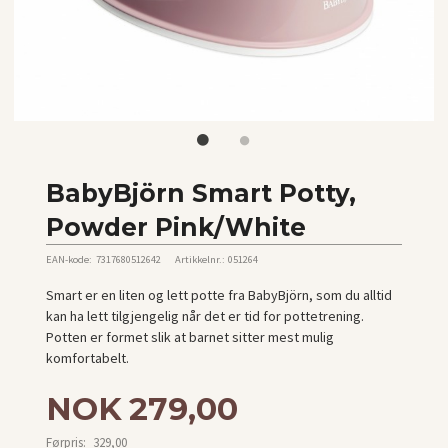
BabyBjörn Smart Potty,
Powder Pink/White
EAN-kode:
7317680512642
Artikkelnr.:
051264
Smart er en liten og lett potte fra BabyBjörn, som du alltid
kan ha lett tilgjengelig når det er tid for pottetrening.
Potten er formet slik at barnet sitter mest mulig
komfortabelt.
Tilbud
NOK
279,00
Førpris:
329,00