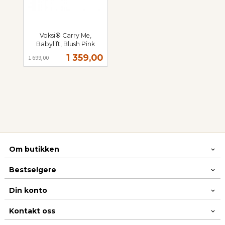
Voksi® Carry Me,
Babylift, Blush Pink
Rabatt
inkl.
Tilbud
1 359,00
1 699,00
mva.
Om butikken
Bestselgere
Din konto
Kontakt oss