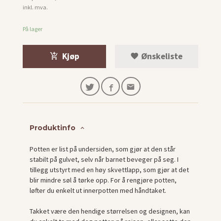
Rabatt
inkl. mva.
På lager
Kjøp
Ønskeliste
Produktinfo
Potten er list på undersiden, som gjør at den står
stabilt på gulvet, selv når barnet beveger på seg. I
tillegg utstyrt med en høy skvettlapp, som gjør at det
blir mindre søl å tørke opp. For å rengjøre potten,
løfter du enkelt ut innerpotten med håndtaket.
Takket være den hendige størrelsen og designen, kan