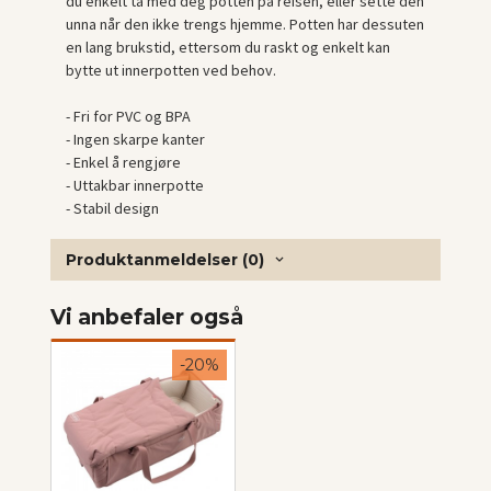
du enkelt ta med deg potten på reisen, eller sette den
unna når den ikke trengs hjemme. Potten har dessuten
en lang brukstid, ettersom du raskt og enkelt kan
bytte ut innerpotten ved behov.
- Fri for PVC og BPA
- Ingen skarpe kanter
- Enkel å rengjøre
- Uttakbar innerpotte
- Stabil design
Produktanmeldelser (0)
Vi anbefaler også
-20%