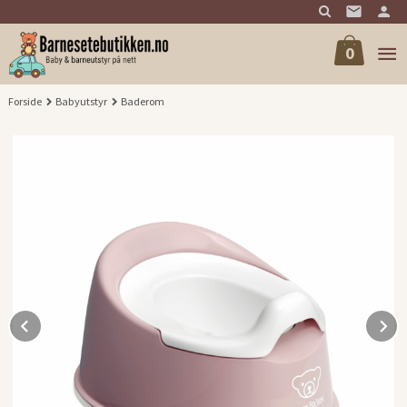
Gå
til
innholdet
0
Forside
Babyutstyr
Baderom
Prev
N