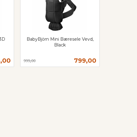
 3D
BabyBjörn Mini Bæresele Vevd,
Black
Rabatt
inkl.
mva.
bud
Tilbud
,00
799,00
999,00
Kjøp