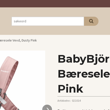
æresele Vevd, Dusty Pink
BabyBjör
Bæresele
Pink
Artikkelnr.:
021014
Next