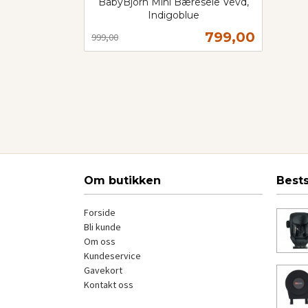
BabyBjörn Mini Bæresele Vevd,
Indigoblue
Rabatt
inkl.
Tilbud
799,00
999,00
mva.
Kjøp
Om butikken
Best
Forside
Bli kunde
Om oss
Kundeservice
Gavekort
Kontakt oss