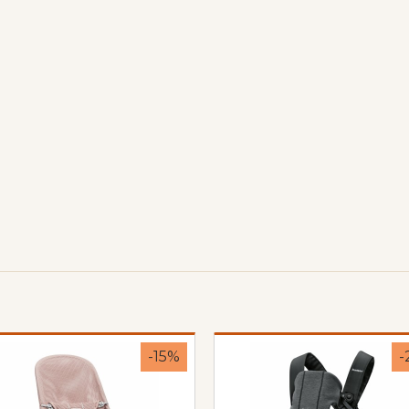
-15%
-