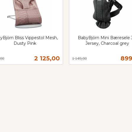
yBjörn Bliss Vippestol Mesh,
BabyBjörn Mini Bæresele
Dusty Pink
Jersey, Charcoal grey
t
Rabatt
inkl.
mva.
Tilbud
Til
2 125,00
899
,00
1 149,00
Les mer
Kjøp