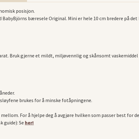
nomisk posisjon.
abyBjörns bæresele Original. Mini er hele 10 cm bredere på det b
arat. Bruk gjerne et mildt, miljøvennlig og skånsomt vaskemiddel
åneder.
nsløyfene brukes for å minske fotåpningene.
mellom. For å hjelpe deg å avgjøre hvilken som passer best for de
 guide): Se
her!