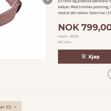
En liten og praktisk bæresele f
babyer. Med trinnløs justering,
med at det vokser. Selen har i t
Tilbud
NOK
799,0
Førpris:
999,00
Rabatt
inkl. mva.
Kjøp
er (0)