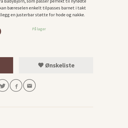
ra BabyBjörn, som passer perfekt til nyfødte
 kan bæreselen enkelt tilpasses barnet i takt
illegg en justerbar støtte for hode og nakke.
0
På lager
Ønskeliste