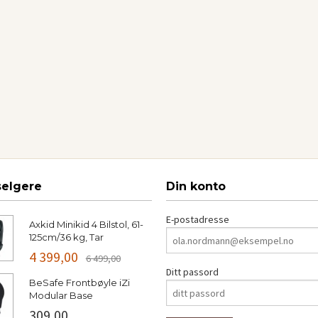
selgere
Din konto
E-postadresse
Axkid Minikid 4 Bilstol, 61-
125cm/36 kg, Tar
4 399,00
6 499,00
Ditt passord
BeSafe Frontbøyle iZi
Modular Base
309,00