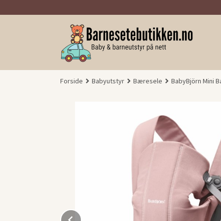
Gå
til
innholdet
Forside
Babyutstyr
Bæresele
BabyBjörn Mini B
Prev