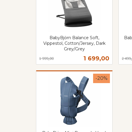
BabyBjörn Balance Soft,
Bab
Vippestol, Cotton/Jersey, Dark
Grey/Grey
Rabat
inkl.
Rabatt
inkl.
mva.
Tilbud
1 699,00
1 999,00
2 499
mva.
Kjøp
-20%