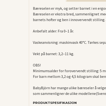
Bæreselen er myk, og setter barnet i en ergo
Bæreselen er ekstra bred, sammenlignet med B
barnets hofter og ben i innovervendt stilling.
Anbefalt alder: Fra 0–1 år.
Vaskeanvisning: maskinvask 40°C. Tørkes sep
Vekt på barnet: 3,2–11 kg.
OBS!
Minimumsalder for forovervendt stilling: 5 m
For barn mellom 3,2 og 4,5 kilogram skal be
BabyBjörn har mange ulike bæreseler å velge 
som sammenligner de ulike modellene(Svensk
PRODUKTSPESIFIKASJON