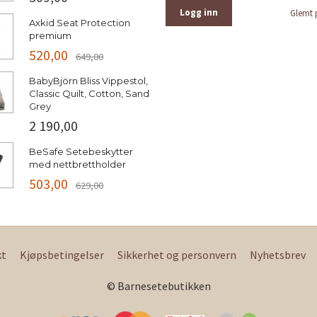
Glemt 
Axkid Seat Protection
premium
520,00
649,00
BabyBjörn Bliss Vippestol,
Classic Quilt, Cotton, Sand
Grey
2 190,00
BeSafe Setebeskytter
med nettbrettholder
503,00
629,00
kt
Kjøpsbetingelser
Sikkerhet og personvern
Nyhetsbrev
© Barnesetebutikken