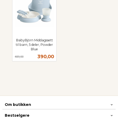
BabyBjörn Middagssett
til barn, 5 deler, Powder
Blue
Rabatt
inkl.
Tilbud
390,00
489,00
mva.
Om butikken
Bestselgere