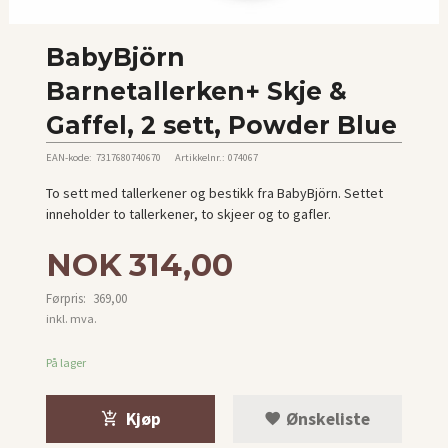
BabyBjörn
Barnetallerken+ Skje &
Gaffel, 2 sett, Powder Blue
EAN-kode:
7317680740670
Artikkelnr.:
074067
To sett med tallerkener og bestikk fra BabyBjörn. Settet
inneholder to tallerkener, to skjeer og to gafler.
Tilbud
NOK
314,00
Førpris:
369,00
Rabatt
inkl. mva.
På lager
Kjøp
Ønskeliste