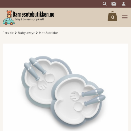
Gå
til
innholdet
0
Forside
Babyutstyr
Mat & drikke