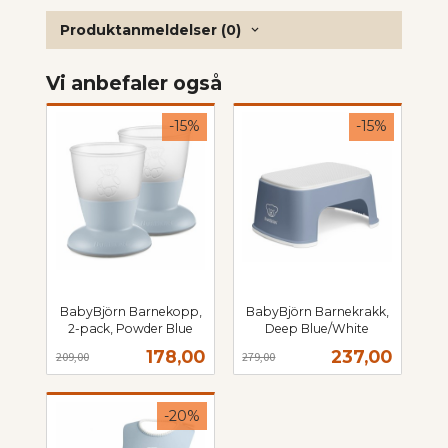
Produktanmeldelser (0)
Vi anbefaler også
-15%
-15%
BabyBjörn Barnekopp,
BabyBjörn Barnekrakk,
2-pack, Powder Blue
Deep Blue/White
Rabatt
inkl.
Rabatt
inkl.
Tilbud
Tilbud
178,00
237,00
209,00
279,00
mva.
mva.
-20%