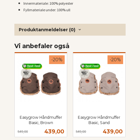
Innermateriale: 100% polyester
Fyllmateriale under: 100% ull
Produktanmeldelser (0)
Vi anbefaler også
-20%
-20%
Easygrow Håndmuffer
Easygrow Håndmuffer
Basic, Brown
Basic, Sand
Rabatt
inkl.
Rabatt
inkl.
Tilbud
Tilbud
439,00
439,00
549,00
549,00
mva.
mva.