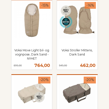
-15%
-16%
Voksi Move Light bil- og
Voksi Stroller Mittens,
vognpose, Dark Sand -
Dark Sand
Rabatt
inkl.
NYHET
Rabatt
inkl.
mva.
Tilbud
Tilbud
764,00
462,00
899,00
549,00
mva.
-20%
-20%