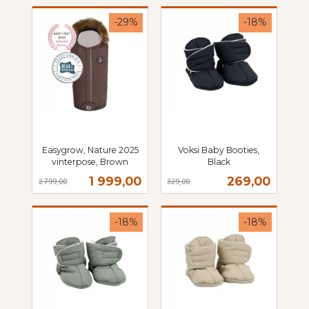
-29%
-18%
Easygrow, Nature 2025
Voksi Baby Booties,
vinterpose, Brown
Black
Rabatt
inkl.
Rabatt
inkl.
Tilbud
Tilbud
1 999,00
269,00
2 799,00
329,00
mva.
mva.
-18%
-18%