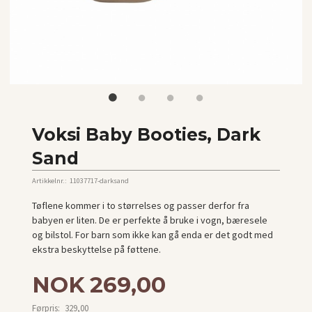
Voksi Baby Booties, Dark
Sand
Artikkelnr.:
11037717-darksand
Tøflene kommer i to størrelses og passer derfor fra
babyen er liten. De er perfekte å bruke i vogn, bæresele
og bilstol. For barn som ikke kan gå enda er det godt med
ekstra beskyttelse på føttene.
Tilbud
NOK
269,00
Førpris:
329,00