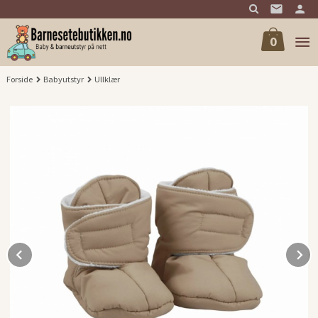
Gå
til
innholdet
0
Forside
Babyutstyr
Ullklær
Prev
N