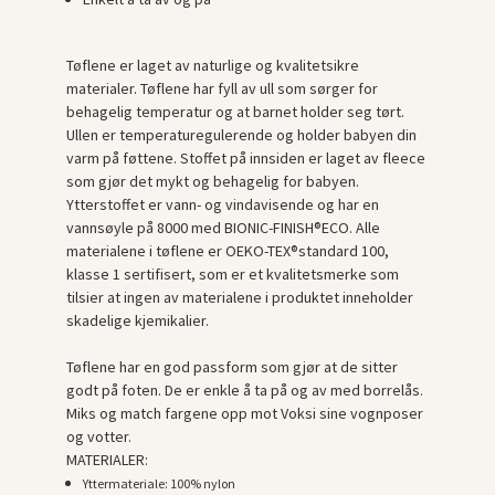
Tøflene er laget av naturlige og kvalitetsikre
materialer. Tøflene har fyll av ull som sørger for
behagelig temperatur og at barnet holder seg tørt.
Ullen er temperaturegulerende og holder babyen din
varm på føttene. Stoffet på innsiden er laget av fleece
som gjør det mykt og behagelig for babyen.
Ytterstoffet er vann- og vindavisende og har en
vannsøyle på 8000 med BIONIC-FINISH®ECO. Alle
materialene i tøflene er OEKO-TEX®standard 100,
klasse 1 sertifisert, som er et kvalitetsmerke som
tilsier at ingen av materialene i produktet inneholder
skadelige kjemikalier.
Tøflene har en god passform som gjør at de sitter
godt på foten. De er enkle å ta på og av med borrelås.
Miks og match fargene opp mot Voksi sine vognposer
og votter.
MATERIALER:
Yttermateriale: 100% nylon