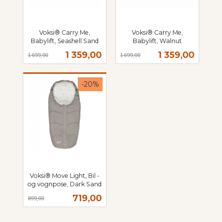
Voksi® Carry Me,
Voksi® Carry Me,
Babylift, Seashell Sand
Babylift, Walnut
Rabatt
inkl.
Rabatt
inkl.
Tilbud
Tilbud
1 359,00
1 359,00
1 699,00
1 699,00
mva.
mva.
-20%
Voksi® Move Light, Bil -
og vognpose, Dark Sand
Rabatt
inkl.
Tilbud
719,00
899,00
mva.