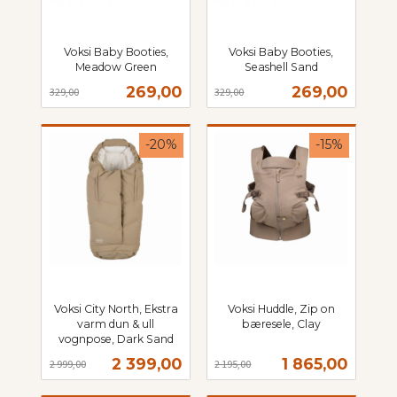
Voksi Baby Booties,
Voksi Baby Booties,
Meadow Green
Seashell Sand
Rabatt
inkl.
Rabatt
inkl.
Tilbud
Tilbud
269,00
269,00
329,00
329,00
mva.
mva.
-20%
-15%
Voksi City North, Ekstra
Voksi Huddle, Zip on
varm dun & ull
bæresele, Clay
Rabatt
inkl.
vognpose, Dark Sand
Rabatt
inkl.
mva.
Tilbud
Tilbud
2 399,00
1 865,00
2 999,00
2 195,00
mva.