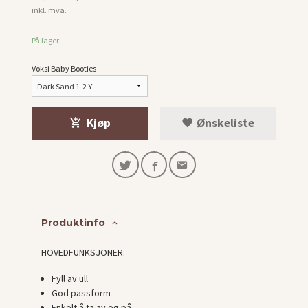
Rabatt
inkl. mva.
På lager
Voksi Baby Booties
Kjøp
Ønskeliste
Produktinfo
HOVEDFUNKSJONER:
Fyll av ull
God passform
Enkelt å ta av og på