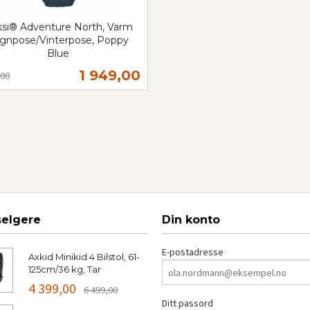
si® Adventure North, Varm
gnpose/Vinterpose, Poppy
Blue
t
Tilbud
1 949,00
,00
Kjøp
selgere
Din konto
E-postadresse
Axkid Minikid 4 Bilstol, 61-
125cm/36 kg, Tar
4 399,00
6 499,00
Ditt passord