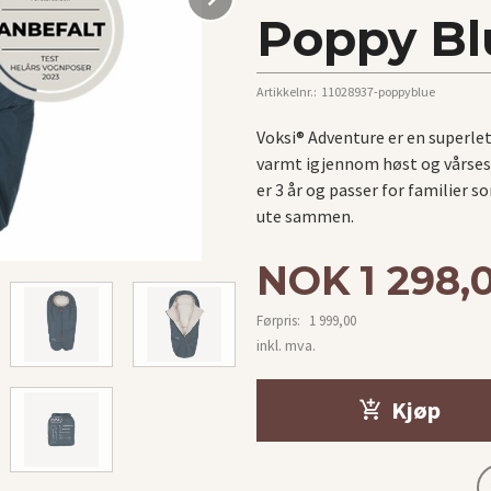
Poppy Bl
Artikkelnr.:
11028937-poppyblue
Voksi® Adventure er en superle
varmt igjennom høst og vårses
er 3 år og passer for familier s
ute sammen.
Tilbud
NOK
1 298,
Førpris:
1 999,00
Rabatt
inkl. mva.
Kjøp