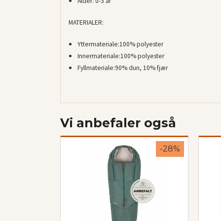
Alder:
0-3 år
MATERIALER:
Yttermateriale:
100% polyester
Innermateriale:
100% polyester
Fyllmateriale:
90% dun, 10% fjær
Vi anbefaler også
-28%