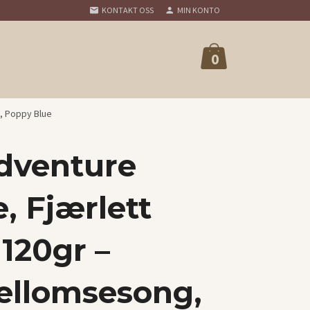
KONTAKT OSS
MIN KONTO
0
, Poppy Blue
dventure
, Fjærlett
120gr –
ellomsesong,