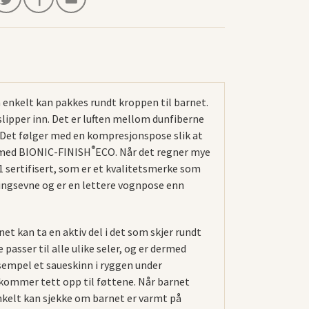
enkelt kan pakkes rundt kroppen til barnet.
slipper inn. Det er luften mellom dunfiberne
 Det følger med en kompresjonspose slik at
®
00 med BIONIC-FINISH
ECO. Når det regner mye
1 sertifisert, som er et kvalitetsmerke som
ringsevne og er en lettere vognpose enn
 kan ta en aktiv del i det som skjer rundt
asser til alle ulike seler, og er dermed
ksempel et saueskinn i ryggen under
 kommer tett opp til føttene. Når barnet
nkelt kan sjekke om barnet er varmt på