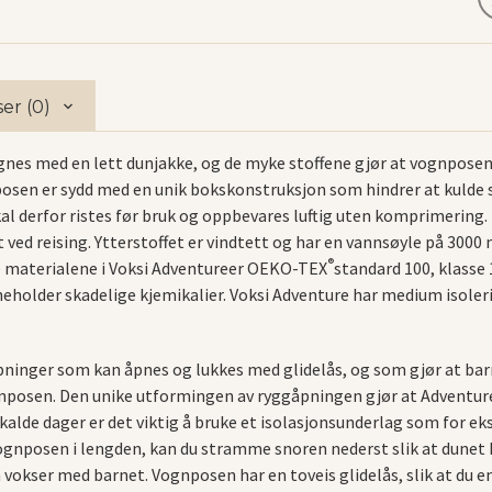
er (0)
es med en lett dunjakke, og de myke stoffene gjør at vognposen 
nposen er sydd med en unik bokskonstruksjon som hindrer at kulde 
l derfor ristes før bruk og oppbevares luftig uten komprimering.
t ved reising. Ytterstoffet er vindtett og har en vannsøyle på 30
®
le materialene i Voksi Adventureer OEKO-TEX
standard 100, klasse 
inneholder skadelige kjemikalier. Voksi Adventure har medium isole
nger som kan åpnes og lukkes med glidelås, og som gjør at barnet
nposen. Den unike utformingen av ryggåpningen gjør at Adventure p
 kalde dager er det viktig å bruke et isolasjonsunderlag som for e
 vognposen i lengden, kan du stramme snoren nederst slik at dunet
vokser med barnet. Vognposen har en toveis glidelås, slik at du e