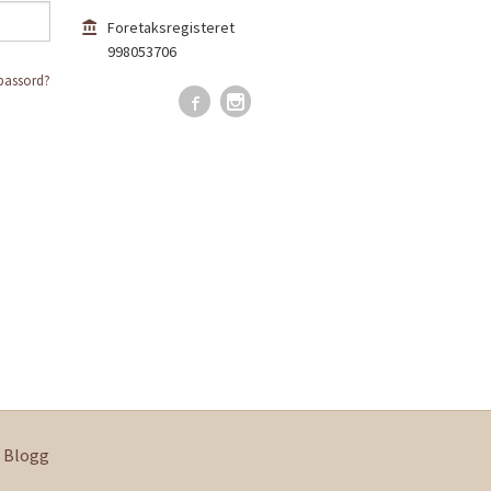
Foretaksregisteret
998053706
passord?
Blogg