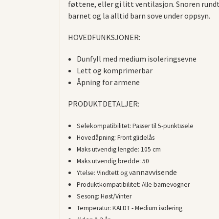
føttene, eller gi litt ventilasjon. Snoren ru
barnet og la alltid barn sove under oppsyn.
HOVEDFUNKSJONER:
Dunfyll med medium isoleringsevne
Lett og komprimerbar
Åpning for armene
PRODUKTDETALJER:
Selekompatibilitet:
Passer til 5-punktssele
Hovedåpning:
Front glidelås
Maks utvendig lengde:
105 cm
Maks utvendig bredde:
50
annavvisende
Ytelse:
Vindtett og v
Produktkompatibilitet:
Alle barnevogner
Sesong:
Høst/Vinter
Temperatur:
KALDT - Medium isolering