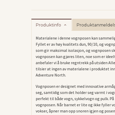
Produktinfo
Produktanmeldels
Materialene i denne vognposen kan sammelign
Fyllet er av høy kvalitets dun, 90/10, og vog
som gir maksimal isolasjon, og vognposen ska
vognposen kan gjøres liten, noe som er ideel
anbefaler vi å bruke regntrekk på utsiden Al
tilsier at ingen av materialene i produktet 
Adventure North.
Vognposen er designet med innovative armåpni
seg, samtidig som det holder seg varmt i vog
perfekt til både vogn, sykkelvogn og pulk. På
vognposen. Når barnet er lite og ikke fyller
vokser, åpner man opp snoren igjen og posen 