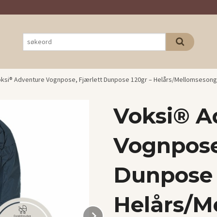
ksi® Adventure Vognpose, Fjærlett Dunpose 120gr – Helårs/Mellomsesong
Voksi® A
Vognpose
Dunpose 
Helårs/M
Next