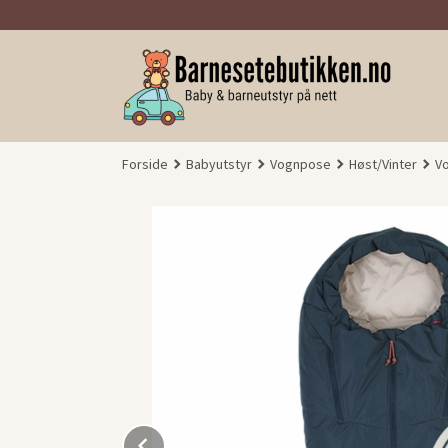
Gå
til
innholdet
Forside
Babyutstyr
Vognpose
Høst/Vinter
Vo
Prev