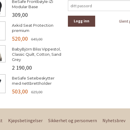
BeSafe Frontbøyle iZi
Modular Base
309,00
Glemt 
Axkid Seat Protection
premium
520,00
649,00
BabyBjörn Bliss Vippestol,
Classic Quilt, Cotton, Sand
Grey
2 190,00
BeSafe Setebeskytter
med nettbrettholder
503,00
629,00
kt
Kjøpsbetingelser
Sikkerhet og personvern
Nyhetsbrev