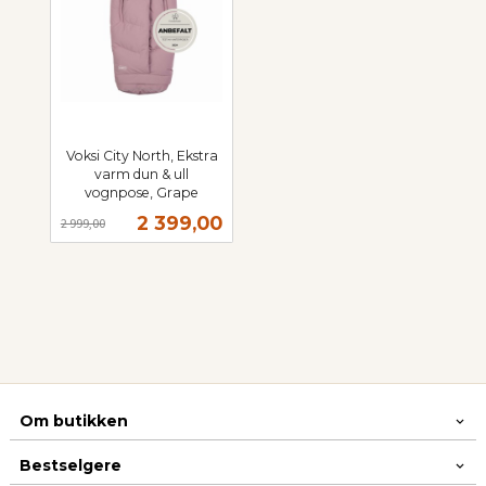
Voksi City North, Ekstra
varm dun & ull
vognpose, Grape
Rabatt
inkl.
Tilbud
2 399,00
2 999,00
mva.
Om butikken
Bestselgere