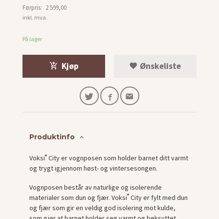
Førpris:
2 599,00
Rabatt
inkl. mva.
På lager
Kjøp
Ønskeliste
Produktinfo
®
Voksi
City er vognposen som holder barnet ditt varmt
og trygt igjennom høst- og vintersesongen.
Vognposen består av naturlige og isolerende
®
materialer som dun og fjær. Voksi
City er fylt med dun
og fjær som gir en veldig god isolering mot kulde,
som gjør at barnet holder seg varmt og beksyttet