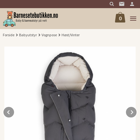
Gå
til
innholdet
0
Forside
Babyutstyr
Vognpose
Høst/Vinter
Prev
N