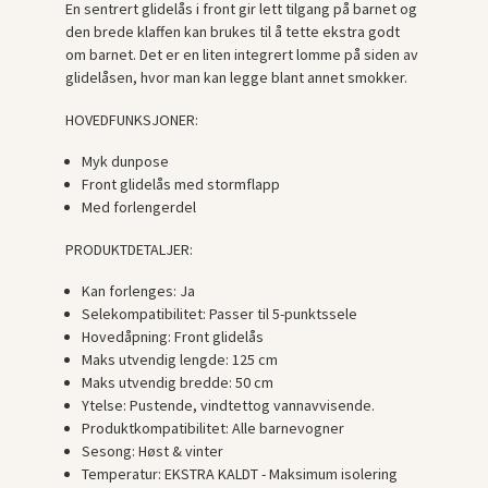
En sentrert glidelås i front gir lett tilgang på barnet og
den brede klaffen kan brukes til å tette ekstra godt
om barnet. Det er en liten integrert lomme på siden av
glidelåsen, hvor man kan legge blant annet smokker.
HOVEDFUNKSJONER:
Myk dunpose
Front glidelås med stormflapp
Med forlengerdel
PRODUKTDETALJER:
Kan forlenges:
Ja
Selekompatibilitet:
Passer til 5-punktssele
Hovedåpning:
Front glidelås
Maks utvendig lengde:
125 cm
Maks utvendig bredde:
50 cm
Ytelse:
Pustende, vindtettog vannavvisende.
Produktkompatibilitet:
Alle barnevogner
Sesong:
Høst & vinter
Temperatur:
EKSTRA KALDT - Maksimum isolering