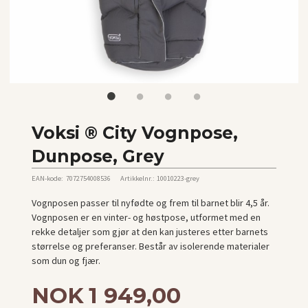
Voksi ® City Vognpose,
Dunpose, Grey
EAN-kode:
7072754008536
Artikkelnr.:
10010223-grey
Vognposen passer til nyfødte og frem til barnet blir 4,5 år.
Vognposen er en vinter- og høstpose, utformet med en
rekke detaljer som gjør at den kan justeres etter barnets
størrelse og preferanser. Består av isolerende materialer
som dun og fjær.
Tilbud
NOK
1 949,00