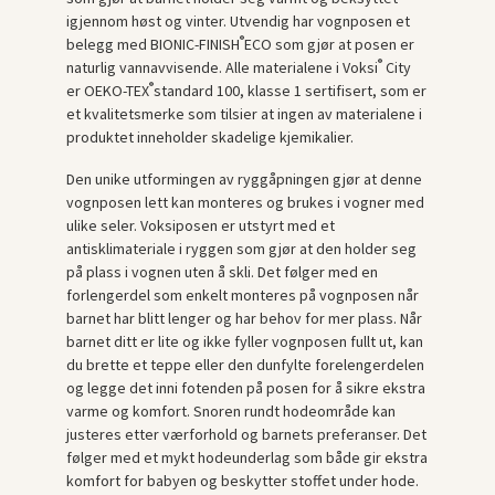
igjennom høst og vinter. Utvendig har vognposen et
®
belegg med BIONIC-FINISH
ECO som gjør at posen er
®
naturlig vannavvisende. Alle materialene i Voksi
City
®
er OEKO-TEX
standard 100, klasse 1 sertifisert, som er
et kvalitetsmerke som tilsier at ingen av materialene i
produktet inneholder skadelige kjemikalier.
Den unike utformingen av ryggåpningen gjør at denne
vognposen lett kan monteres og brukes i vogner med
ulike seler. Voksiposen er utstyrt med et
antisklimateriale i ryggen som gjør at den holder seg
på plass i vognen uten å skli. Det følger med en
forlengerdel som enkelt monteres på vognposen når
barnet har blitt lenger og har behov for mer plass. Når
barnet ditt er lite og ikke fyller vognposen fullt ut, kan
du brette et teppe eller den dunfylte forelengerdelen
og legge det inni fotenden på posen for å sikre ekstra
varme og komfort. Snoren rundt hodeområde kan
justeres etter værforhold og barnets preferanser. Det
følger med et mykt hodeunderlag som både gir ekstra
komfort for babyen og beskytter stoffet under hode.