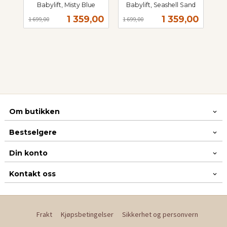
Babylift, Misty Blue
Babylift, Seashell Sand
Rabatt
inkl.
Rabatt
inkl.
Tilbud
Tilbud
1 359,00
1 359,00
1 699,00
1 699,00
mva.
mva.
Om butikken
Bestselgere
Din konto
Kontakt oss
Frakt
Kjøpsbetingelser
Sikkerhet og personvern