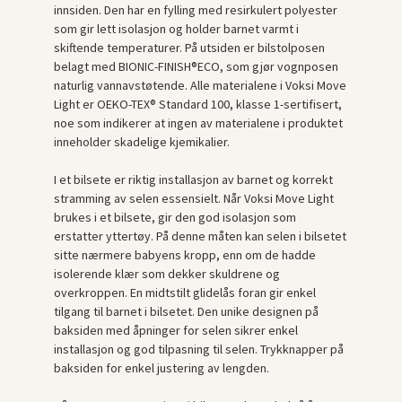
innsiden. Den har en fylling med resirkulert polyester
som gir lett isolasjon og holder barnet varmt i
skiftende temperaturer. På utsiden er bilstolposen
belagt med BIONIC-FINISH®ECO, som gjør vognposen
naturlig vannavstøtende. Alle materialene i Voksi Move
Light er OEKO-TEX® Standard 100, klasse 1-sertifisert,
noe som indikerer at ingen av materialene i produktet
inneholder skadelige kjemikalier.
I et bilsete er riktig installasjon av barnet og korrekt
stramming av selen essensielt. Når Voksi Move Light
brukes i et bilsete, gir den god isolasjon som
erstatter yttertøy. På denne måten kan selen i bilsetet
sitte nærmere babyens kropp, enn om de hadde
isolerende klær som dekker skuldrene og
overkroppen. En midtstilt glidelås foran gir enkel
tilgang til barnet i bilsetet. Den unike designen på
baksiden med åpninger for selen sikrer enkel
installasjon og god tilpasning til selen. Trykknapper på
baksiden for enkel justering av lengden.