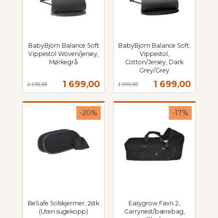
BabyBjörn Balance Soft
BabyBjörn Balance Soft,
Vippestol Woven/jersey,
Vippestol,
Mørkegrå
Cotton/Jersey, Dark
Rabatt
inkl.
Grey/Grey
Rabatt
inkl.
mva.
Tilbud
Tilbud
1 699,00
1 699,00
2 190,00
1 999,00
mva.
-20%
-17%
BeSafe Solskjermer, 2stk
Easygrow Favn 2,
(Uten sugekopp)
Carrynest/bærebag,