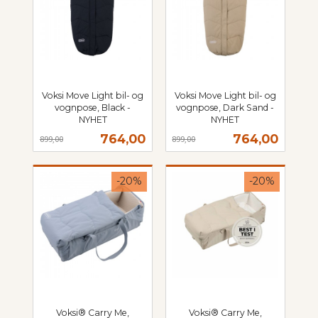
Voksi Move Light bil- og
Voksi Move Light bil- og
vognpose, Black -
vognpose, Dark Sand -
NYHET
NYHET
Rabatt
inkl.
Rabatt
inkl.
Tilbud
Tilbud
764,00
764,00
899,00
899,00
mva.
mva.
-20%
-20%
Voksi® Carry Me,
Voksi® Carry Me,