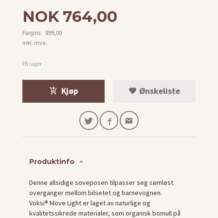
Tilbud
NOK
764,00
Førpris:
899,00
Rabatt
inkl. mva.
På lager
Kjøp
Ønskeliste
Produktinfo
Denne allsidige soveposen tilpasser seg sømløst
overganger mellom bilsetet og barnevognen.
Voksi® Move Light er laget av naturlige og
kvalitetssikrede materialer, som organisk bomull på