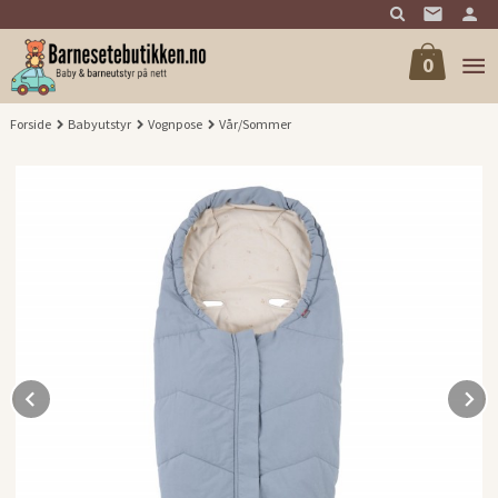
Gå
til
innholdet
0
Forside
Babyutstyr
Vognpose
Vår/Sommer
Prev
N