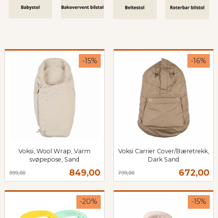
-15%
-16%
Voksi, Wool Wrap, Varm
Voksi Carrier Cover/Bæretrekk,
svøpepose, Sand
Dark Sand
Rabatt
inkl.
Rabatt
inkl.
Tilbud
Tilbud
849,00
672,00
999,00
799,00
mva.
mva.
-20%
-15%