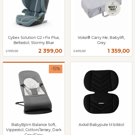
Cybex Solution G2 i-Fix Plus,
Voksi® Carry Me, Babylift,
Beltestol, Stormy Blue
Grey
Rabatt
inkl.
Rabatt
inkl.
Tilbud
Tilbud
2 399,00
1 359,00
2 999,00
1 699,00
mva.
mva.
-15%
BabyBjörn Balance Soft,
Axkid Babypute til bilstol
inkl.
Vippestol, Cotton/Jersey, Dark
Grey/Grey
mva.