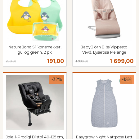
NatureBond Silikonsmekker,
BabyBjörn Bliss Vippestol
gul og grønn, 2 pk
Vevd, Lyserosa Melange
Rabatt
inkl.
Rabatt
inkl.
Tilbud
Tilbud
191,00
1 699,00
239,00
1 990,00
mva.
mva.
-32%
-15%
Joie, i-Prodigi Bilstol 40-125 cm,
Easygrow Night Nattpose Lett