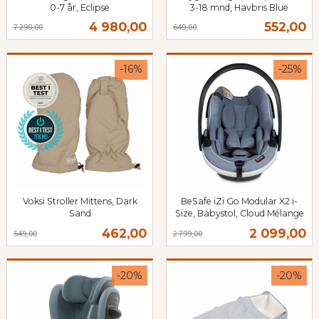
0-7 år, Eclipse
3-18 mnd, Havbris Blue
Rabatt
inkl.
Rabatt
inkl.
Tilbud
Tilbud
4 980,00
552,00
7 290,00
649,00
mva.
mva.
-16%
-25%
Voksi Stroller Mittens, Dark
BeSafe iZi Go Modular X2 i-
Sand
Size, Babystol, Cloud Mélange
Rabatt
inkl.
Rabatt
inkl.
Tilbud
Tilbud
462,00
2 099,00
549,00
2 799,00
mva.
mva.
-20%
-20%