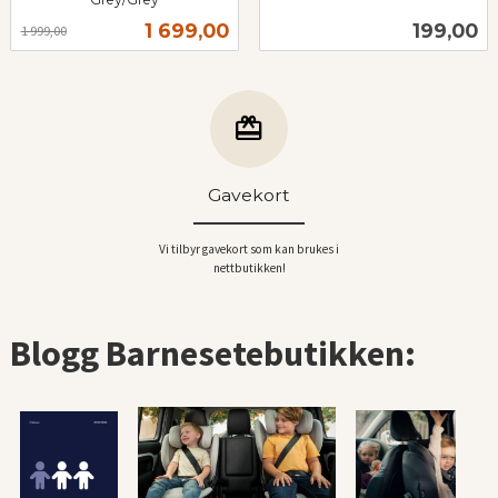
Rabatt
inkl.
Tilbud
Pris
1 699,00
199,00
1 999,00
mva.
Gavekort
Vi tilbyr gavekort som kan brukes i
nettbutikken!
Blogg Barnesetebutikken: