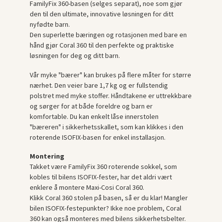
FamilyFix 360-basen (selges separat), noe som gjør
den til den ultimate, innovative løsningen for ditt
nyfødte barn.
Den superlette bæringen og rotasjonen med bare en
hånd gjør Coral 360 til den perfekte og praktiske
løsningen for deg og ditt barn.
Vår myke "bærer" kan brukes på flere måter for større
nærhet. Den veier bare 1,7 kg og er fullstendig
polstret med myke stoffer. Håndtakene er uttrekkbare
og sørger for at både foreldre og barn er
komfortable. Du kan enkelt låse innerstolen
"bæreren" i sikkerhetsskallet, som kan klikkes i den
roterende ISOFIX-basen for enkel installasjon.
Montering
Takket være FamilyFix 360 roterende sokkel, som
kobles til bilens ISOFIX-fester, har det aldri vært
enklere å montere Maxi-Cosi Coral 360.
Klikk Coral 360 stolen på basen, så er du klar! Mangler
bilen ISOFIX-festepunkter? Ikke noe problem, Coral
360 kan også monteres med bilens sikkerhetsbelter.