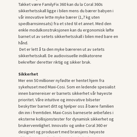
Takket være FamilyFix 360 kan du la Coral 360s
sikkerhetsskall ligge i bilen mens du bærer babyen i
vår innovative lette myke bærer (1,7 kg uten
spedbarnsinnsats) fra et sted til et annet. Med den
enkle modulkonstruksjonen kan du ergonomisk løfte
barnet ut av setets sikkerhetsskall i bilen med bare en
hånd.
Det er lett å ta den myke bæreren ut av setets
sikkerhetsskall. De audiovisuelle indikatorene
bekrefter deretter riktig og sikker bruk.
Sikkerhet
Mer enn 50 millioner nyfødte er hentet hjem fra
sykehuset med Maxi-Cosi. Som en ledende spesialist
innen barnereiser er barnets sikkerhet vår høyeste
prioritet. Våre intuitive og innovative bilseter
beskytter barnet ditt og hjelper oss å bære familien
din inn i fremtiden. Maxi-Cosis barnesete anbefales i
eksterne kollisjonstester for dynamisk sikkerhet og
brukervennlighet. Innovativ og unike Coral 360 er
designet og produsert med bransjens høyeste