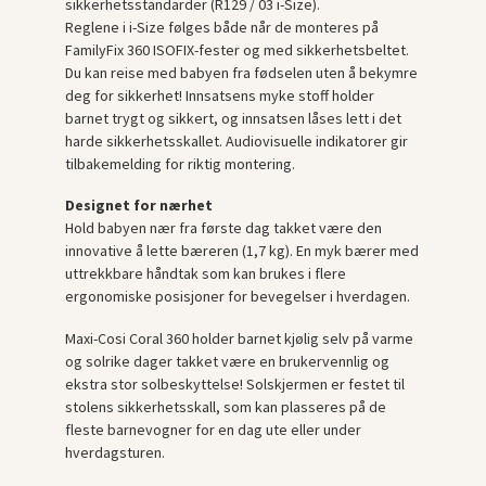
sikkerhetsstandarder (R129 / 03 i-Size).
Reglene i i-Size følges både når de monteres på
FamilyFix 360 ISOFIX-fester og med sikkerhetsbeltet.
Du kan reise med babyen fra fødselen uten å bekymre
deg for sikkerhet! Innsatsens myke stoff holder
barnet trygt og sikkert, og innsatsen låses lett i det
harde sikkerhetsskallet. Audiovisuelle indikatorer gir
tilbakemelding for riktig montering.
Designet for nærhet
Hold babyen nær fra første dag takket være den
innovative å lette bæreren (1,7 kg). En myk bærer med
uttrekkbare håndtak som kan brukes i flere
ergonomiske posisjoner for bevegelser i hverdagen.
Maxi-Cosi Coral 360 holder barnet kjølig selv på varme
og solrike dager takket være en brukervennlig og
ekstra stor solbeskyttelse! Solskjermen er festet til
stolens sikkerhetsskall, som kan plasseres på de
fleste barnevogner for en dag ute eller under
hverdagsturen.