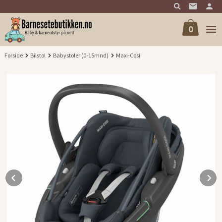
Gå
til
innholdet
0
Forside
Bilstol
Babystoler (0-15mnd)
Maxi-Cosi
Prev
N