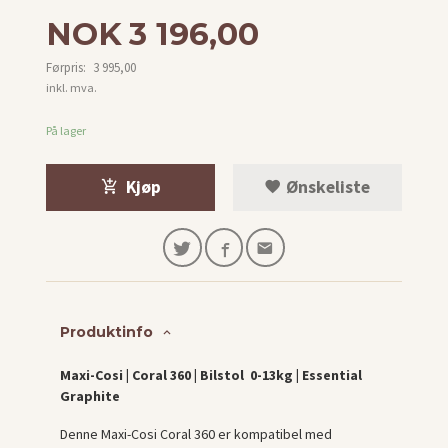
Tilbud
NOK
3 196,00
Førpris:
3 995,00
Rabatt
inkl. mva.
På lager
Kjøp
Ønskeliste
Produktinfo
Maxi-Cosi | Coral 360 | Bilstol 0-13kg | Essential
Graphite
Denne Maxi-Cosi Coral 360 er kompatibel med