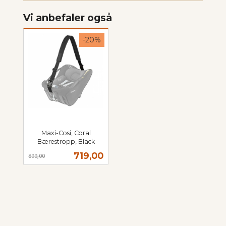
Vi anbefaler også
-20%
Maxi-Cosi, Coral
Bærestropp, Black
Rabatt
inkl.
Tilbud
719,00
899,00
mva.