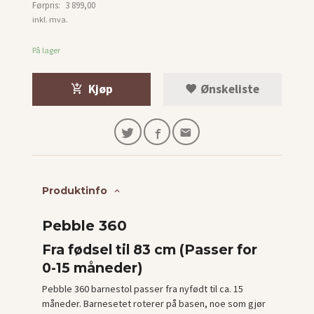
Førpris:
3 899,00
Rabatt
inkl. mva.
På lager
Kjøp
Ønskeliste
Produktinfo
Pebble 360
Fra fødsel til 83 cm (Passer for
0-15 måneder)
Pebble 360 barnestol passer fra nyfødt til ca. 15
måneder. Barnesetet roterer på basen, noe som gjør