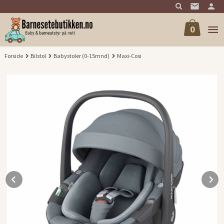
Gå
til
innholdet
0
Forside
Bilstol
Babystoler (0-15mnd)
Maxi-Cosi
Prev
N