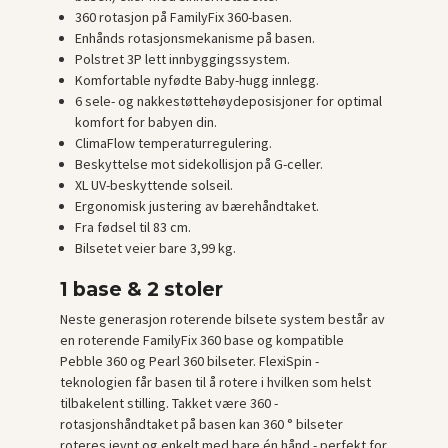
360 rotasjon på FamilyFix 360-basen.
Enhånds rotasjonsmekanisme på basen.
Polstret 3P lett innbyggingssystem.
Komfortable nyfødte Baby-hugg innlegg.
6 sele- og nakkestøttehøydeposisjoner for optimal
komfort for babyen din.
ClimaFlow temperaturregulering.
Beskyttelse mot sidekollisjon på G-celler.
XL UV-beskyttende solseil.
Ergonomisk justering av bærehåndtaket.
Fra fødsel til 83 cm.
Bilsetet veier bare 3,99 kg.
1 base & 2 stoler
Neste generasjon roterende bilsete system består av
en roterende FamilyFix 360 base og kompatible
Pebble 360 og Pearl 360 bilseter. FlexiSpin -
teknologien får basen til å rotere i hvilken som helst
tilbakelent stilling. Takket være 360 -
rotasjonshåndtaket på basen kan 360 ° bilseter
roteres jevnt og enkelt med bare én hånd - perfekt for