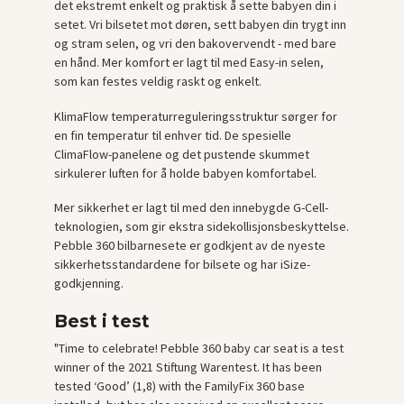
det ekstremt enkelt og praktisk å sette babyen din i
setet. Vri bilsetet mot døren, sett babyen din trygt inn
og stram selen, og vri den bakovervendt - med bare
en hånd. Mer komfort er lagt til med Easy-in selen,
som kan festes veldig raskt og enkelt.
KlimaFlow temperaturreguleringsstruktur sørger for
en fin temperatur til enhver tid. De spesielle
ClimaFlow-panelene og det pustende skummet
sirkulerer luften for å holde babyen komfortabel.
Mer sikkerhet er lagt til med den innebygde G-Cell-
teknologien, som gir ekstra sidekollisjonsbeskyttelse.
Pebble 360 bilbarnesete er godkjent av de nyeste
sikkerhetsstandardene for bilsete og har iSize-
godkjenning.
Best i test
"Time to celebrate! Pebble 360 baby car seat is a test
winner of the 2021 Stiftung Warentest. It has been
tested ‘Good’ (1,8) with the FamilyFix 360 base