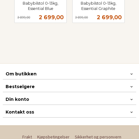
Babybilstol 0-13kg,
Babybilstol 0-13kg,
Essential Blue
Essential Graphite
Rabatt
inkl.
Rabatt
inkl.
Tilbud
Tilbud
2 699,00
2 699,00
3 899,00
3 899,00
mva.
mva.
Om butikken
Bestselgere
Din konto
Kontakt oss
Frakt
Kjøpsbetingelser
Sikkerhet og personvern