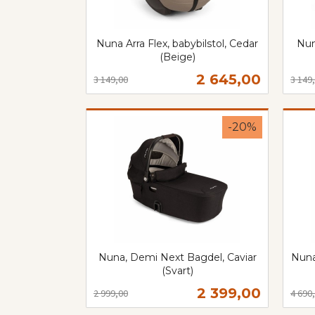
Nuna Arra Flex, babybilstol, Cedar
Nun
(Beige)
Rabatt
inkl.
Rabat
inkl.
Tilbud
2 645,00
3 149,00
3 149
mva.
mva.
Kjøp
-20%
Nuna, Demi Next Bagdel, Caviar
Nuna
(Svart)
Rabatt
inkl.
Rabat
inkl.
Tilbud
2 399,00
2 999,00
4 690
mva.
mva.