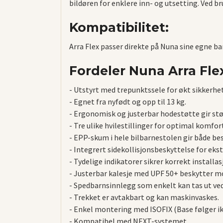
bildøren for enklere inn- og utsetting. Ved b
Kompatibilitet:
Arra Flex passer direkte på Nuna sine egne b
Fordeler Nuna Arra Flex
- Utstyrt med trepunktssele for økt sikkerhet
- Egnet fra nyfødt og opp til 13 kg.
- Ergonomisk og justerbar hodestøtte gir støt
- Tre ulike hvilestillinger for optimal komfor
- EPP-skum i hele bilbarnestolen gir både be
- Integrert sidekollisjonsbeskyttelse for ekst
- Tydelige indikatorer sikrer korrekt installa
- Justerbar kalesje med UPF 50+ beskytter m
- Spedbarnsinnlegg som enkelt kan tas ut ve
- Trekket er avtakbart og kan maskinvaskes.
- Enkel montering med ISOFIX (Base følger i
- Kompatibel med NEXT-systemet.