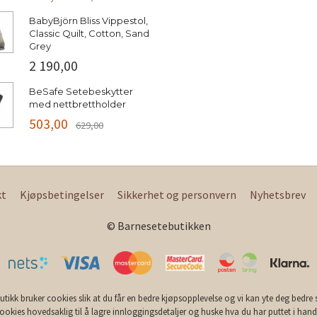
BabyBjörn Bliss Vippestol,
Classic Quilt, Cotton, Sand
Grey
2 190,00
BeSafe Setebeskytter
med nettbrettholder
503,00
629,00
kt
Kjøpsbetingelser
Sikkerhet og personvern
Nyhetsbrev
© Barnesetebutikken
utikk bruker cookies slik at du får en bedre kjøpsopplevelse og vi kan yte deg bedre s
ookies hovedsaklig til å lagre innloggingsdetaljer og huske hva du har puttet i han