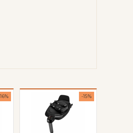
-16%
-15%