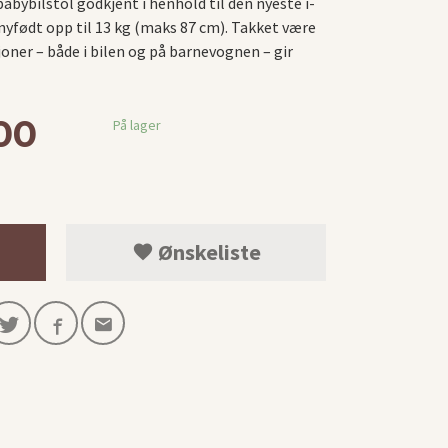
babybilstol godkjent i henhold til den nyeste i-
nyfødt opp til 13 kg (maks 87 cm). Takket være
oner – både i bilen og på barnevognen – gir
00
På lager
Ønskeliste