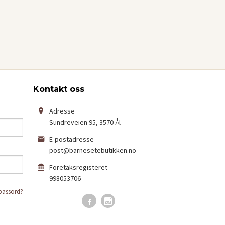
Kontakt oss
Adresse
Sundreveien 95
,
3570
Ål
E-postadresse
post@barnesetebutikken.no
Foretaksregisteret
998053706
passord?