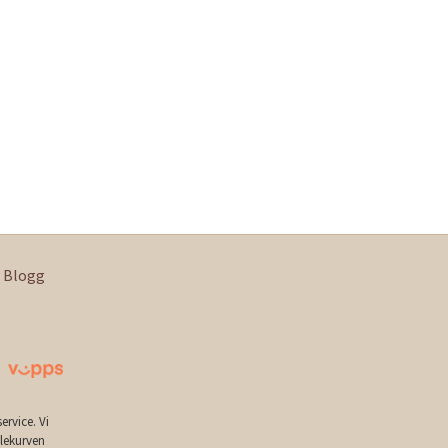
Blogg
ervice. Vi
dlekurven