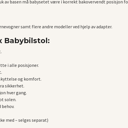
ruk av basen må babysetet være i korrekt bakovervendt posisjon fo
arnevogner samt flere andre modeller ved hjelp av adapter.
 Babybilstol:
.
te i alle posisjoner.
t.
skyttelse og komfort.
ra sikkerhet.
sjon hver gang.
ot solen.
d behov.
kke med – selges separat)