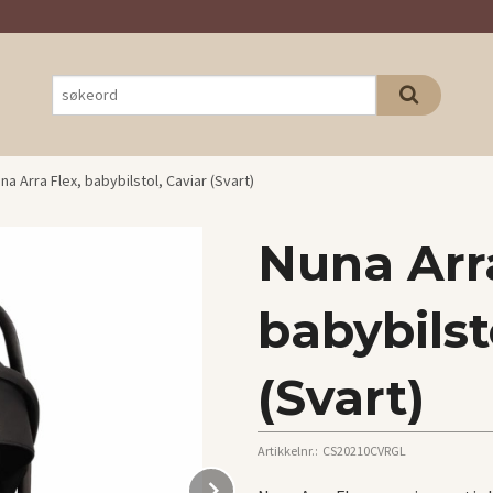
na Arra Flex, babybilstol, Caviar (Svart)
Nuna Arra
babybilst
(Svart)
Artikkelnr.:
CS20210CVRGL
Next