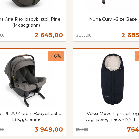
a Arra Flex, babybilstol, Pine
Nuna Curv i-Size Base
(Mosegrønn)
Rabatt
inkl.
t
mva.
Tilbud
Tilbu
2 645,00
2 68
,00
3 195,00
Kjøp
Kjøp
-16%
, PIPA ™ urbn, Babybilstol 0-
Voksi Move Light bil- og
13 kg, Granite
vognpose, Black - NYHE
t
Rabatt
inkl.
Tilbud
Til
3 949,00
764
,00
899,00
mva.