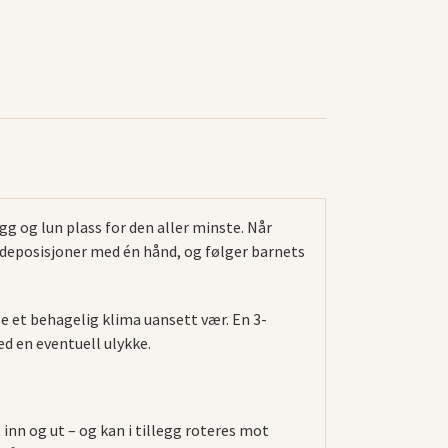
g og lun plass for den aller minste. Når
øydeposisjoner med én hånd, og følger barnets
 et behagelig klima uansett vær. En 3-
ed en eventuell ulykke.
inn og ut – og kan i tillegg roteres mot