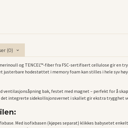
er (0)
inoull og TENCEL™-fiber fra FSC-sertifisert cellulose gir en tryg
Det justerbare hodestøttet i memory foam kan stilles i hele syv h
 ventilasjonsåpning bak, festet med magnet – perfekt for å skape
det integrerte sidekollisjonsvernet i skallet gir ekstra trygghet v
ilen:
xbase. Med isofixbasen (kjøpes separat) klikkes babysetet enkelt 