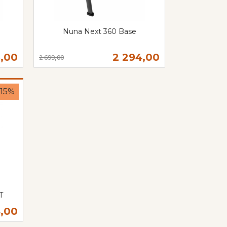
Nuna Next 360 Base
Rabatt
inkl.
mva.
d
Tilbud
5,00
2 294,00
2 699,00
Kjøp
-15%
T
bud
,00