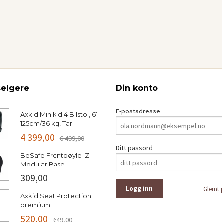
Kjøp
Kjøp
selgere
Din konto
E-postadresse
Axkid Minikid 4 Bilstol, 61-
125cm/36 kg, Tar
4 399,00
6 499,00
Ditt passord
BeSafe Frontbøyle iZi
Modular Base
309,00
Glemt 
Axkid Seat Protection
premium
520,00
649,00