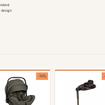
andard.
t design
-16%