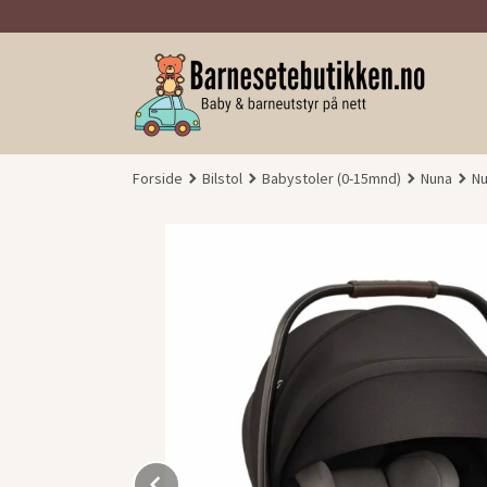
Gå
til
innholdet
Forside
Bilstol
Babystoler (0-15mnd)
Nuna
Nu
Prev