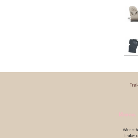
Fra
Vår nettb
bruker c