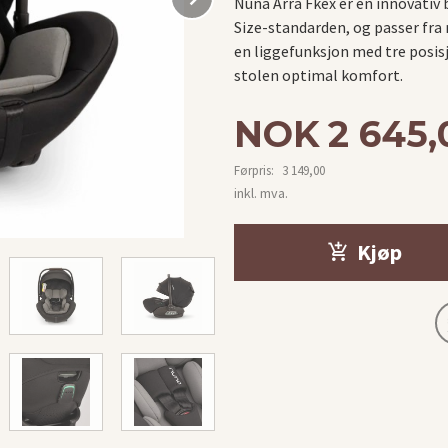
Nuna Arra Fkex er en innovativ 
Size-standarden, og passer fra 
en liggefunksjon med tre posisj
stolen optimal komfort.
Tilbud
NOK
2 645,
Førpris:
3 149,00
Rabatt
inkl. mva.
Kjøp