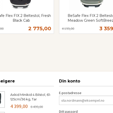
fe Flex FIX 2 Beltestol, Fresh
BeSafe Flex FIX 2 Beltesto
Black Cab
Meadow Green SoftBree
t
Rabatt
inkl.
Tilbud
Tilb
2 775,00
3 35
,00
4 199,00
mva.
Kjøp
Kjøp
selgere
Din konto
E-postadresse
Axkid Minikid 4 Bilstol, 61-
125cm/36 kg, Tar
4 399,00
6 499,00
Ditt passord