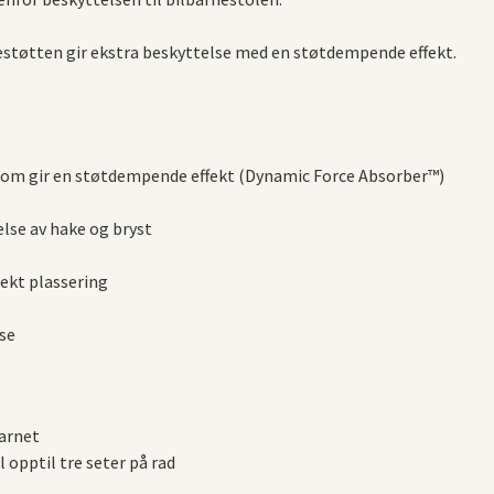
støtten gir ekstra beskyttelse med en støtdempende effekt.
 som gir en støtdempende effekt (Dynamic Force Absorber™)
lse av hake og bryst
fekt plassering
se
barnet
l opptil tre seter på rad