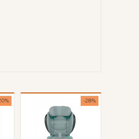
20%
-28%