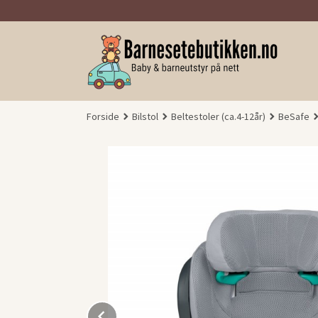
Gå
til
innholdet
Forside
Bilstol
Beltestoler (ca.4-12år)
BeSafe
Prev