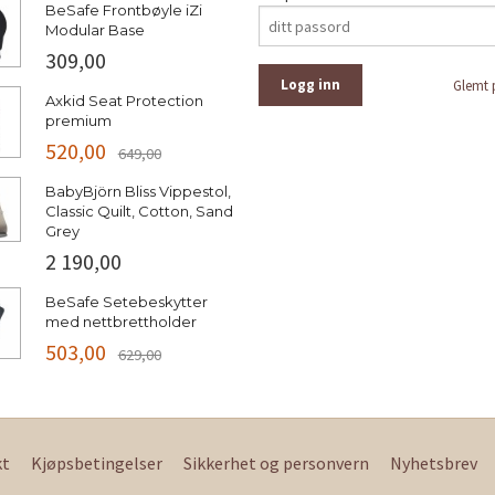
BeSafe Frontbøyle iZi
Modular Base
309,00
Glemt 
Axkid Seat Protection
premium
520,00
649,00
BabyBjörn Bliss Vippestol,
Classic Quilt, Cotton, Sand
Grey
2 190,00
BeSafe Setebeskytter
med nettbrettholder
503,00
629,00
kt
Kjøpsbetingelser
Sikkerhet og personvern
Nyhetsbrev