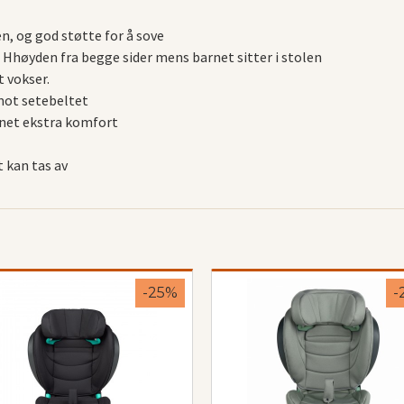
en, og god støtte for å sove
e Hhøyden fra begge sider mens barnet sitter i stolen
t vokser.
mot setebeltet
rnet ekstra komfort
t kan tas av
-25%
-