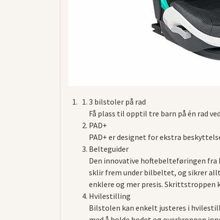
3 bilstoler på rad
Få plass til opptil tre barn på én rad 
PAD+
PAD+ er designet for ekstra beskyttels
Belteguider
Den innovative hoftebelteføringen fra 
sklir frem under bilbeltet, og sikrer al
enklere og mer presis. Skrittstroppen k
Hvilestilling
Bilstolen kan enkelt justeres i hvilesti
med å holde hodet og overkroppen inne