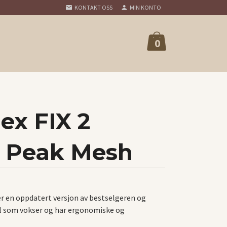
KONTAKT OSS
MIN KONTO
0
ex FIX 2
l, Peak Mesh
 er en oppdatert versjon av bestselgeren og
tol som vokser og har ergonomiske og