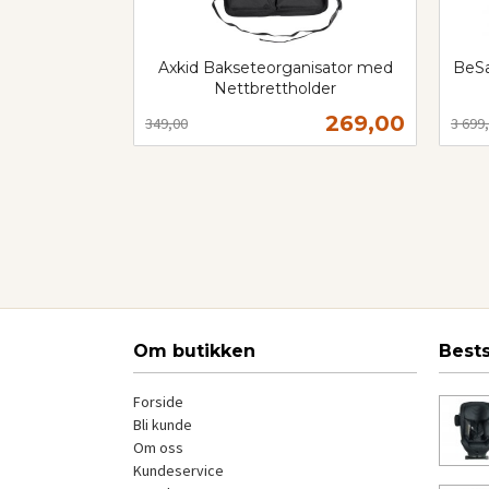
Axkid Bakseteorganisator med
BeSa
Nettbrettholder
Rabatt
inkl.
Rabat
inkl.
Tilbud
269,00
349,00
3 699
mva.
mva.
Kjøp
Om butikken
Best
Forside
Bli kunde
Om oss
Kundeservice