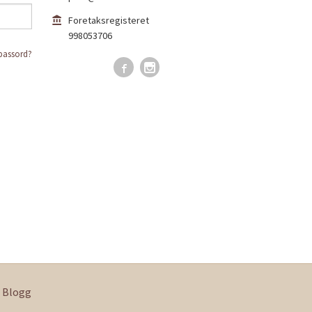
Foretaksregisteret
998053706
passord?
Blogg