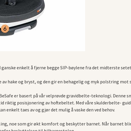
ved ganske enkelt å fjerne begge SIP-bøylene fra det midterste setet
e av hake og bryst, og den gir en behagelig og myk polstring mot 
BeSafe er basert på vår velprøvde gravidbelte-teknologi. Denne s
ltid riktig posisjonering av hoftebeltet. Med våre skulderbelte- gui
an enkelt taes av og gjør det mulig å vaske den ved behov.
lling, noe som gir økt komfort og beskytter barnet. Når barnet blir
nfor beskyttelsen til bilbarnestolen.