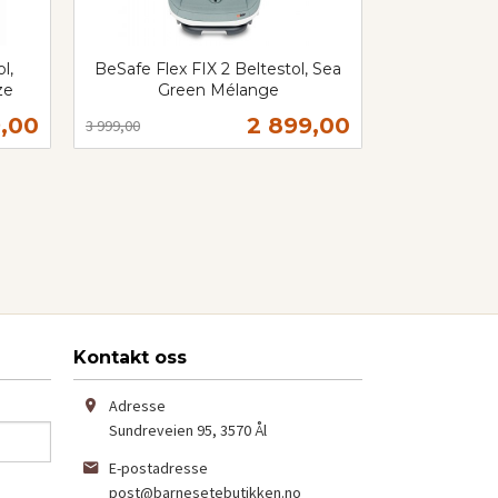
l,
BeSafe Flex FIX 2 Beltestol, Sea
ze
Green Mélange
Rabatt
inkl.
ud
Tilbud
9,00
2 899,00
3 999,00
mva.
Kjøp
Kontakt oss
Adresse
Sundreveien 95
,
3570
Ål
E-postadresse
post@barnesetebutikken.no