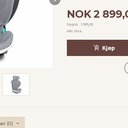
Tilbud
NOK
2 899,
Førpris:
3 999,00
Rabatt
inkl. mva.
Kjøp
er (0)