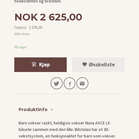
hodestøtten og bredden.
Tilbud
NOK
2 625,00
Førpris:
3 199,00
Rabatt
inkl. mva.
På lager
Kjøp
Ønskeliste
Produktinfo
Barn vokser raskt, heldigvis vokser Nuna AACE LX
bilsete sammen med den lille. Bilstolen har et 3D-
vekstsystem, en funksjonalitet for barn som vokser.