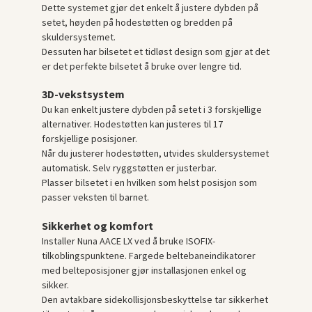
Dette systemet gjør det enkelt å justere dybden på
setet, høyden på hodestøtten og bredden på
skuldersystemet.
Dessuten har bilsetet et tidløst design som gjør at det
er det perfekte bilsetet å bruke over lengre tid.
3D-vekstsystem
Du kan enkelt justere dybden på setet i 3 forskjellige
alternativer. Hodestøtten kan justeres til 17
forskjellige posisjoner.
Når du justerer hodestøtten, utvides skuldersystemet
automatisk. Selv ryggstøtten er justerbar.
Plasser bilsetet i en hvilken som helst posisjon som
passer veksten til barnet.
Sikkerhet og komfort
Installer Nuna AACE LX ved å bruke ISOFIX-
tilkoblingspunktene. Fargede beltebaneindikatorer
med belteposisjoner gjør installasjonen enkel og
sikker.
Den avtakbare sidekollisjonsbeskyttelse tar sikkerhet