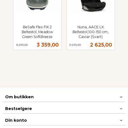
BeSafe Flex FIX 2
Nuna, AACE LX
Beltestol, Meadow
Beltestol,100-150 cm,
Green SoftBreeze
Caviar (Svart)
Rabatt
inkl.
Rabatt
inkl.
Tilbud
Tilbud
3 359,00
2 625,00
4 199,00
3 199,00
mva.
mva.
Om butikken
Bestselgere
Din konto