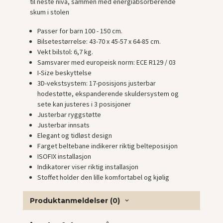
til neste nivå, sammen med energiabsorberende
skum i stolen
Passer for barn 100 - 150 cm.
Bilsetestørrelse: 43-70 x 45-57 x 64-85 cm.
Vekt bilstol: 6,7 kg.
Samsvarer med europeisk norm: ECE R129 / 03
I-Size beskyttelse
3D-vekstsystem: 17-posisjons justerbar
hodestøtte, ekspanderende skuldersystem og
sete kan justeres i 3 posisjoner
Justerbar ryggstøtte
Justerbar innsats
Elegant og tidløst design
Farget beltebane indikerer riktig belteposisjon
ISOFIX installasjon
Indikatorer viser riktig installasjon
Stoffet holder den lille komfortabel og kjølig
Produktanmeldelser (0)