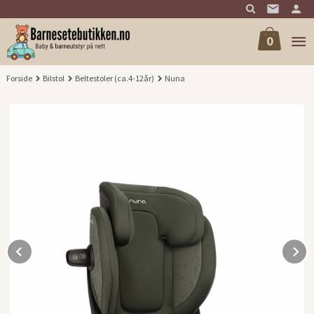
Gå
til
innholdet
0
Forside
Bilstol
Beltestoler (ca.4-12år)
Nuna
Prev
N