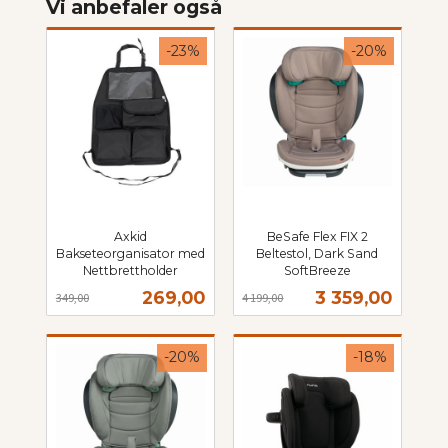
Vi anbefaler også
-23%
-20%
Axkid
BeSafe Flex FIX 2
Bakseteorganisator med
Beltestol, Dark Sand
Nettbrettholder
SoftBreeze
Rabatt
inkl.
Rabatt
inkl.
Tilbud
Tilbud
269,00
3 359,00
349,00
4 199,00
mva.
mva.
-20%
-18%