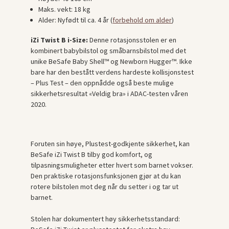
Maks. vekt: 18 kg
Alder: Nyfødt til ca. 4 år (
forbehold om alder
)
iZi Twist B i-Size:
Denne rotasjonsstolen er en
kombinert babybilstol og småbarnsbilstol med det
unike BeSafe Baby Shell™ og Newborn Hugger™. Ikke
bare har den bestått verdens hardeste kollisjonstest
– Plus Test – den oppnådde også beste mulige
sikkerhetsresultat «Veldig bra» i ADAC-testen våren
2020.
Foruten sin høye, Plustest-godkjente sikkerhet, kan
BeSafe iZi Twist B tilby god komfort, og
tilpasningsmuligheter etter hvert som barnet vokser.
Den praktiske rotasjonsfunksjonen gjør at du kan
rotere bilstolen mot deg når du setter i og tar ut
barnet.
Stolen har dokumentert høy sikkerhetsstandard: