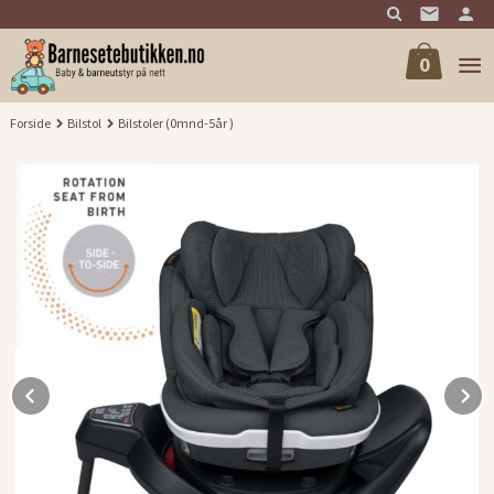
Gå
til
innholdet
0
Forside
Bilstol
Bilstoler (0mnd-5år )
Prev
N