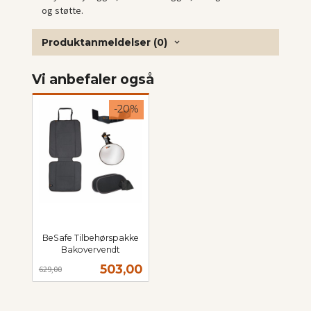
og støtte.
Produktanmeldelser (0)
Vi anbefaler også
-20%
BeSafe Tilbehørspakke
Bakovervendt
Rabatt
inkl.
Tilbud
503,00
629,00
mva.