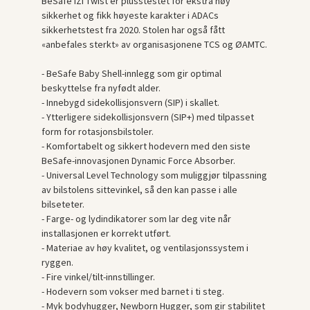
BeSafe iZi Twist er plusstestet for ekstra høy
sikkerhet og fikk høyeste karakter i ADACs
sikkerhetstest fra 2020. Stolen har også fått
«anbefales sterkt» av organisasjonene TCS og ØAMTC.
- BeSafe Baby Shell-innlegg som gir optimal
beskyttelse fra nyfødt alder.
- Innebygd sidekollisjonsvern (SIP) i skallet.
- Ytterligere sidekollisjonsvern (SIP+) med tilpasset
form for rotasjonsbilstoler.
- Komfortabelt og sikkert hodevern med den siste
BeSafe-innovasjonen Dynamic Force Absorber.
- Universal Level Technology som muliggjør tilpassning
av bilstolens sittevinkel, så den kan passe i alle
bilseteter.
- Farge- og lydindikatorer som lar deg vite når
installasjonen er korrekt utført.
- Materiae av høy kvalitet, og ventilasjonssystem i
ryggen.
- Fire vinkel/tilt-innstillinger.
- Hodevern som vokser med barnet i ti steg.
- Myk bodyhugger, Newborn Hugger, som gir stabilitet