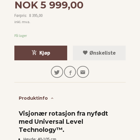
Tilbud
NOK
5 999,00
Førpris:
8 395,00
Rabatt
inkl. mva.
På lager
Kjøp
Ønskeliste
Produktinfo
Visjonær rotasjon fra nyfødt
med Universal Level
Technology™.
Høyde: 40-105 cm