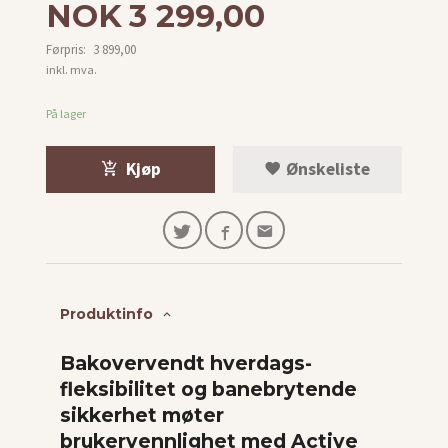
Tilbud
NOK
3 299,00
Førpris:
3 899,00
Rabatt
inkl. mva.
På lager
Kjøp
Ønskeliste
Produktinfo
Bakovervendt hverdags-
fleksibilitet og banebrytende
sikkerhet møter
brukervennlighet med Active