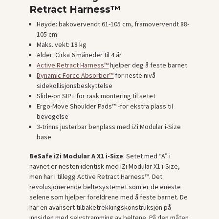
Retract Harness™
Høyde: bakovervendt 61-105 cm, framovervendt 88-
105 cm
Maks. vekt: 18 kg
Alder: Cirka 6 måneder til 4 år
Active Retract Harness™
hjelper deg å feste barnet
Dynamic Force Absorber™
for neste nivå
sidekollisjonsbeskyttelse
Slide-on SIP+ for rask montering til setet
Ergo-Move Shoulder Pads™ -for ekstra plass til
bevegelse
3-trinns justerbar benplass med iZi Modular i-Size
base
BeSafe iZi Modular A X1 i-Size
: Setet med “A” i
navnet er nesten identisk med iZi Modular X1 i-Size,
men har i tillegg Active Retract Harness™. Det
revolusjonerende beltesystemet som er de eneste
selene som hjelper foreldrene med å feste barnet. De
har en avansert tilbaketrekkingskonstruksjon på
innsiden med selvstramming av beltene. På den måten