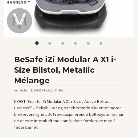
BeSafe iZi Modular A X1 i-
Size Bilstol, Metallic
Mélange
Artikkelnr.:
11008693-MetallicM-Std
NYHET! Besafe iZi Modular A X1 i-Size , Active Retract
Harness™ – fleksibilitet og banebrytende sikkerhet møter
brukervennlighet. Det revolusjonerende beltesystemet har
de eneste internbeltene som hjelper foreldrene med å
feste barnet.