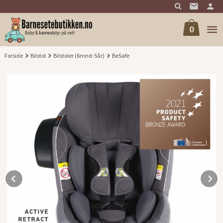
Gå
til
innholdet
0
Forside
Bilstol
Bilstoler (6mnd-5år)
BeSafe
Prev
N