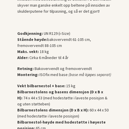
skyver man ganske enkelt opp beltene på innsiden av
skulderputene for tilpasning, og så er det gjort!
Godkjenning:
UN R129 (i-Size)
Stående høyde:
bakovervendt 61-105 cm,
fremovervendt 88-105 cm
Maks. vekt:
18 kg
Alder:
Cirka 6 måneder til 4 år
Retning:
Bakovervendt og fremovervendt
Montering:
ISOfix med base
(base må kjøpes separat)
Vekt bilbarnestol + base:
15 kg
Bilbarnestolens og basens dimensjon (D x B x
H):
74 x 44 x 53 (med hodestøtte i laveste posisjon &
og uten støtteben)
Bilbarnestolens dimensjon (D x B x H):
60 x 44 x 50
(med hodestøtte i laveste posisjon)
Bilbarnestol-høyde med hodestøtte i høyeste
posisjon:
65 cm