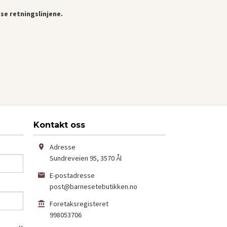
se retningslinjene.
Kontakt oss
Adresse
Sundreveien 95
,
3570
Ål
E-postadresse
post@barnesetebutikken.no
Foretaksregisteret
998053706