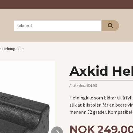
d Helningskile
Axkid Hel
Artikkelnr.:
801403
Helningkile som bidrar til å f
slik at bilstolen får en bedre vi
mer enn 32 grader. Kompatibel 
Pris
NOK
249,0
Next