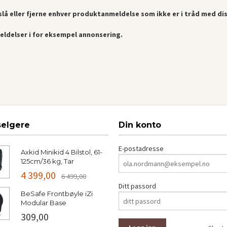
lå eller fjerne enhver produktanmeldelse som ikke er i tråd med dis
eldelser i for eksempel annonsering.
selgere
Din konto
E-postadresse
Axkid Minikid 4 Bilstol, 61-
125cm/36 kg, Tar
4 399,00
6 499,00
Ditt passord
BeSafe Frontbøyle iZi
Modular Base
309,00