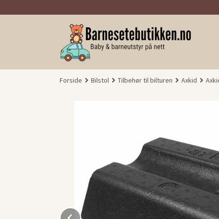
Gå
til
innholdet
Forside
Bilstol
Tilbehør til bilturen
Axkid
Axki
Prev