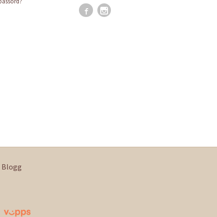
passord?
Blogg