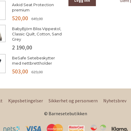
Glemt 
Axkid Seat Protection
premium
520,00
649,00
BabyBjörn Bliss Vippestol,
Classic Quilt, Cotton, Sand
Grey
2 190,00
BeSafe Setebeskytter
med nettbrettholder
503,00
629,00
kt
Kjøpsbetingelser
Sikkerhet og personvern
Nyhetsbrev
© Barnesetebutikken