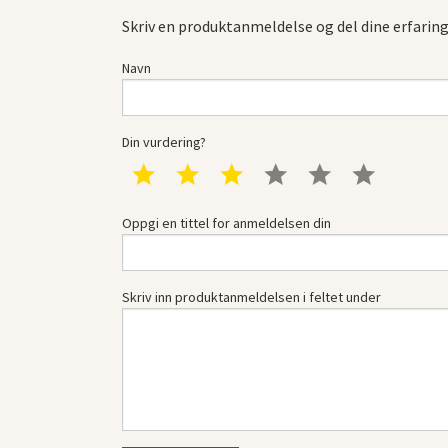
Skriv en produktanmeldelse og del dine erfarin
Navn
Din vurdering?
1 star
2 star
3 star
4 star
5 star
6 star
Oppgi en tittel for anmeldelsen din
Skriv inn produktanmeldelsen i feltet under