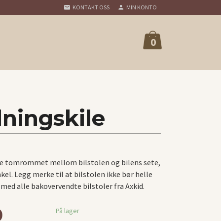
KONTAKT OSS
MIN KONTO
0
ningskile
ylle tomrommet mellom bilstolen og bilens sete,
nkel. Legg merke til at bilstolen ikke bør helle
med alle bakovervendte bilstoler fra Axkid.
0
På lager