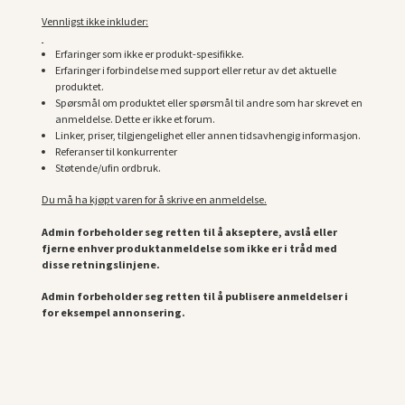
Vennligst ikke inkluder:
Erfaringer som ikke er produkt-spesifikke.
Erfaringer i forbindelse med support eller retur av det aktuelle
produktet.
Spørsmål om produktet eller spørsmål til andre som har skrevet en
anmeldelse. Dette er ikke et forum.
Linker, priser, tilgjengelighet eller annen tidsavhengig informasjon.
Referanser til konkurrenter
Støtende/ufin ordbruk.
Du må ha kjøpt varen for å skrive en anmeldelse.
Admin forbeholder seg retten til å akseptere, avslå eller
fjerne enhver produktanmeldelse som ikke er i tråd med
disse retningslinjene.
Admin forbeholder seg retten til å publisere anmeldelser i
for eksempel annonsering.