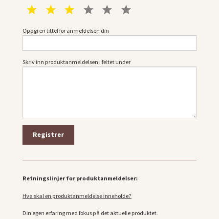
1 star
2 star
3 star
4 star
5 star
6 star
Oppgi en tittel for anmeldelsen din
Skriv inn produktanmeldelsen i feltet under
Retningslinjer for produktanmeldelser:
Hva skal en produktanmeldelse inneholde?
Din egen erfaring med fokus på det aktuelle produktet.