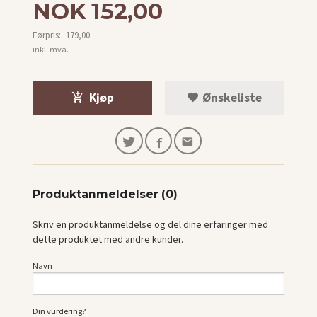
Tilbud
NOK
152,00
Førpris:
179,00
Rabatt
inkl. mva.
Kjøp
Ønskeliste
Produktanmeldelser (0)
Skriv en produktanmeldelse og del dine erfaringer med
dette produktet med andre kunder.
Navn
Din vurdering?