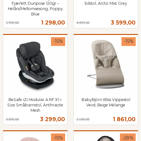
Fjærlett Dunpose 120gr –
bilstol, Arctic Mist Grey
Rabatt
inkl.
Helårs/Mellomsesong, Poppy
Blue
mva.
Rabatt
inkl.
Tilbud
Tilbud
1 298,00
3 599,00
1 999,00
4 499,00
mva.
-15%
-15%
BeSafe iZi Modular A RF X1 i-
BabyBjörn Bliss Vippestol
Size Småbarnstol, Anthracite
Vevd, Beige Mélange
Rabatt
inkl.
Mesh
Rabatt
inkl.
mva.
Tilbud
Tilbud
3 299,00
1 861,00
3 899,00
2 190,00
mva.
-15%
-28%