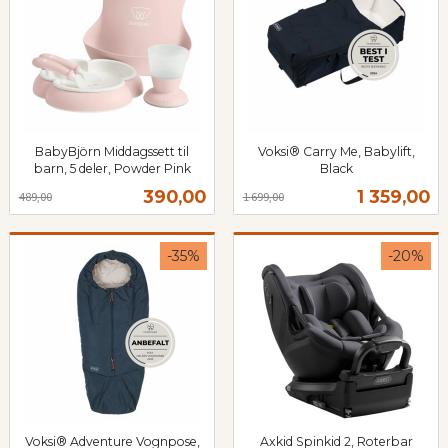
BabyBjörn Middagssett til
Voksi® Carry Me, Babylift,
barn, 5 deler, Powder Pink
Black
Rabatt
inkl.
Rabatt
inkl.
Tilbud
Tilbud
390,00
1 359,00
489,00
1 699,00
mva.
mva.
-35%
-20%
Voksi® Adventure Vognpose,
Axkid Spinkid 2, Roterbar