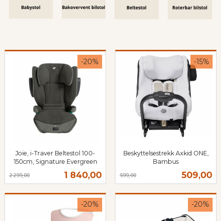
-20%
-15%
Joie, i-Traver Beltestol 100-
Beskyttelsestrekk Axkid ONE,
150cm, Signature Evergreen
Bambus
Rabatt
inkl.
Rabatt
inkl.
Tilbud
Tilbud
1 840,00
509,00
2 299,00
599,00
mva.
mva.
-20%
-20%