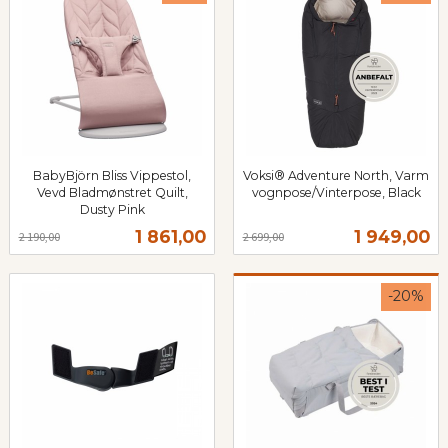
BabyBjörn Bliss Vippestol,
Voksi® Adventure North, Varm
Vevd Bladmønstret Quilt,
vognpose/Vinterpose, Black
Rabatt
inkl.
Dusty Pink
Rabatt
inkl.
mva.
Tilbud
Tilbud
1 861,00
1 949,00
2 190,00
2 699,00
mva.
-20%