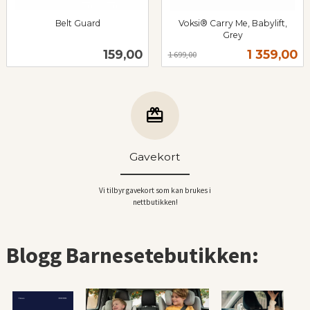
Belt Guard
Voksi® Carry Me, Babylift,
inkl.
Grey
Rabatt
inkl.
mva.
Pris
Tilbud
159,00
1 359,00
1 699,00
mva.
Gavekort
Vi tilbyr gavekort som kan brukes i
nettbutikken!
Blogg Barnesetebutikken: